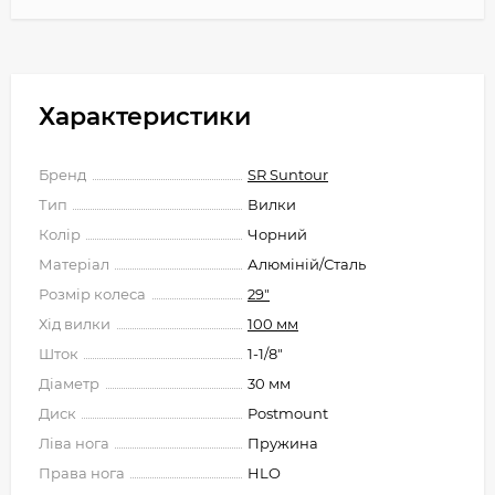
Характеристики
Бренд
SR Suntour
Тип
Вилки
Колір
Чорний
Матеріал
Алюміній/Сталь
Розмір колеса
29"
Хід вилки
100 мм
Шток
1-1/8"
Діаметр
30 мм
Диск
Postmount
Ліва нога
Пружина
Права нога
HLO