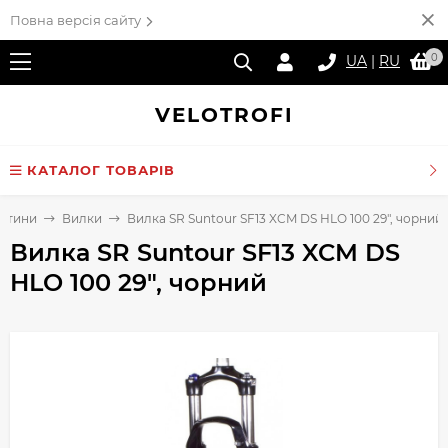
Повна версія сайту
0
UA
|
RU
VELO
TROFI
КАТАЛОГ ТОВАРІВ
астини
Вилки
Вилка SR Suntour SF13 XCM DS HLO 100 29", чорний
Вилка SR Suntour SF13 XCM DS
HLO 100 29", чорний