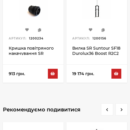
АРТИКУЛ:
1200234
АРТИКУЛ:
1200156
Кришка повітряного
Вилка SR Suntour SF18
накачування SR
Durolux36 Boost R2C2
Suntour FKE075-18
PCS 15QLC2 TI 110 170
29", чорний
913 грн.
19 174 грн.
Рекомендуємо подивитися