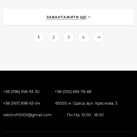
ЗАВАНТАЖИТИ ЩЕ
1
2
3
4
+38 (096) 558-93-30
+38 (050) 695-78-68
+38 (067) 898-63-04
65059, м. Одеса, вул. Краснова, 3
velotrofi5000@gmail.com
Пн-Нд: 10:00 - 18:00