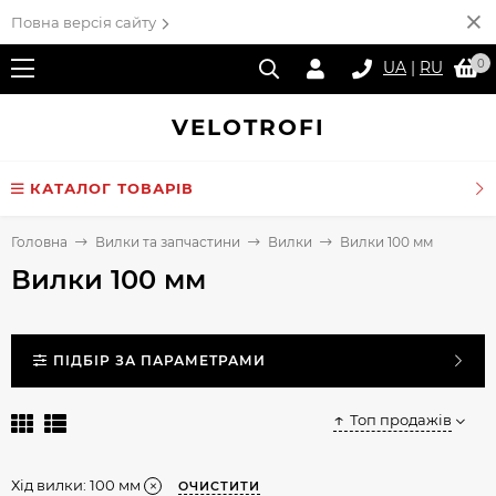
Повна версія сайту
0
UA
|
RU
VELO
TROFI
КАТАЛОГ ТОВАРІВ
Головна
Вилки та запчастини
Вилки
Вилки 100 мм
Вилки 100 мм
ПІДБІР ЗА ПАРАМЕТРАМИ
Топ продажів
Хід вилки:
100 мм
ОЧИСТИТИ