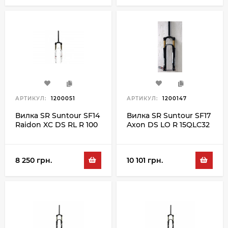
АРТИКУЛ:
1200051
АРТИКУЛ:
1200147
Вилка SR Suntour SF14
Вилка SR Suntour SF17
Raidon XC DS RL R 100
Axon DS LO R 15QLC32
29", білий
120 29", чорний
8 250 грн.
10 101 грн.