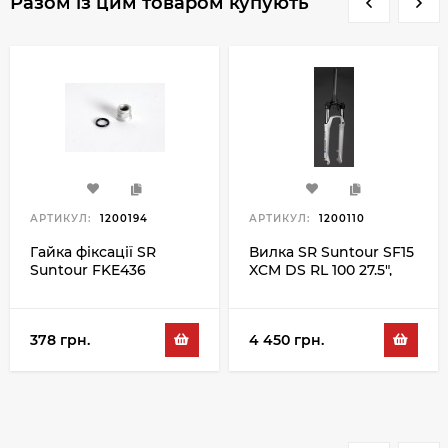
Разом із цим товаром купують
АРТИКУЛ:
1200194
АРТИКУЛ:
1200110
Гайка фіксації SR
Вилка SR Suntour SF15
Suntour FKE436
XCM DS RL 100 27.5",
білий
378 грн.
4 450 грн.