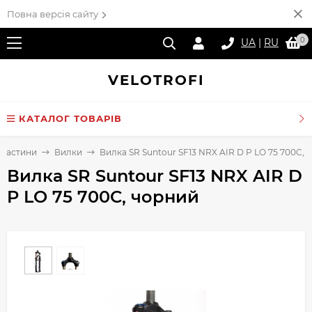
Повна версія сайту
0
UA
|
RU
VELO
TROFI
КАТАЛОГ ТОВАРІВ
пчастини
Вилки
Вилка SR Suntour SF13 NRX AIR D P LO 75 700C, 
Вилка SR Suntour SF13 NRX AIR D
P LO 75 700C, чорний