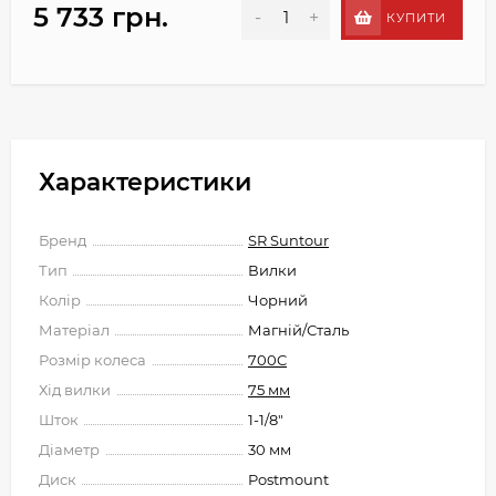
5 733 грн.
-
+
КУПИТИ
Характеристики
Бренд
SR Suntour
Тип
Вилки
Колір
Чорний
Матеріал
Магній/Сталь
Розмір колеса
700C
Хід вилки
75 мм
Шток
1-1/8"
Діаметр
30 мм
Диск
Postmount