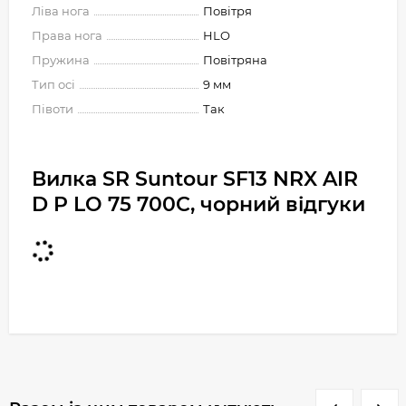
Ліва нога
Повітря
Права нога
HLO
Пружина
Повітряна
Тип осі
9 мм
Півоти
Так
Вилка SR Suntour SF13 NRX AIR
D P LO 75 700C, чорний відгуки