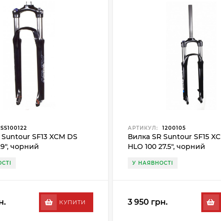
SS100122
АРТИКУЛ:
1200105
 Suntour SF13 XCM DS
Вилка SR Suntour SF15 X
29", чорний
HLO 100 27.5", чорний
СТІ
У НАЯВНОСТІ
н.
3 950 грн.
КУПИТИ