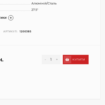
Алюміній/Сталь
27.5"
ТИКИ
АРТИКУЛ:
1200385
н.
-
+
КУПИТИ