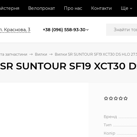
йстерня
Велопрокат
Про нас
Контакти
Ще
л. Краснова, 3
+38 (096) 558-93-30
та запчастини
Вилки
Вилки SR SUNTOUR SF19 XCT30 DS HLO 27.5
SR SUNTOUR SF19 XCT30 DS
Бренд
Тип
Колір