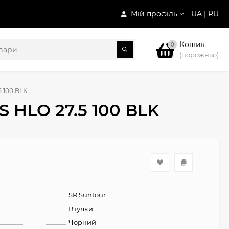
Мій профіль
UA
|
RU
Кошик
0
(порожньо)
 100 BLK
 HLO 27.5 100 BLK
SR Suntour
Втулки
Чорний