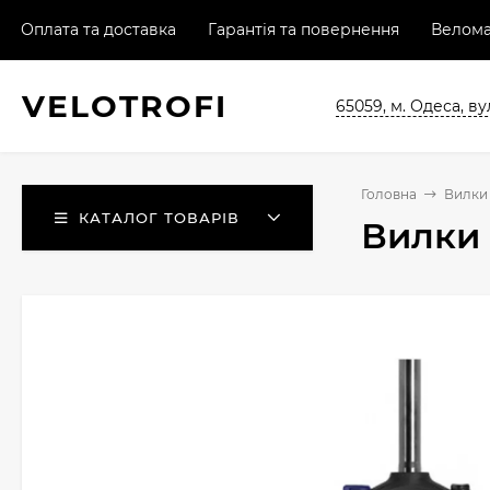
Оплата та доставка
Гарантія та повернення
Велома
VELO
TROFI
65059, м. Одеса, ву
Головна
Вилки 
КАТАЛОГ ТОВАРІВ
Вилки 