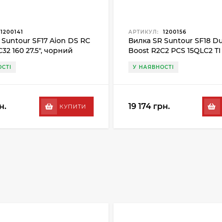
1200141
АРТИКУЛ:
1200156
 Suntour SF17 Aion DS RC
Вилка SR Suntour SF18 Du
32 160 27.5", чорний
Boost R2C2 PCS 15QLC2 TI 
29", чорний
СТІ
У НАЯВНОСТІ
н.
19 174 грн.
КУПИТИ