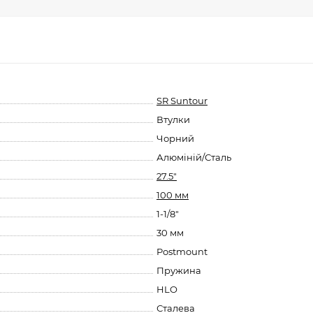
SR Suntour
Втулки
Чорний
Алюміній/Сталь
27.5"
100 мм
1-1/8"
30 мм
Postmount
Пружина
HLO
Сталева