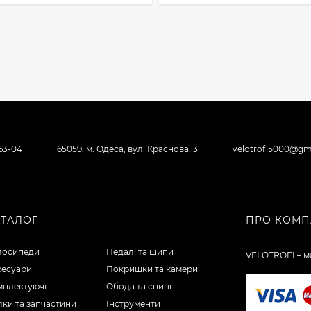
-63-04
65059, м. Одеса, вул. Краснова, 3
velotrofi5000@gm
АТАЛОГ
ПРО КОМП
лосипеди
Педалі та шипи
VELOTROFI – ма
сесуари
Покришки та камери
мплектуючі
Обода та спиці
ки та запчастини
Інструменти