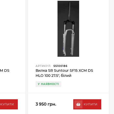
АРТИКУЛ:
SS100186
CM DS
Вилка SR Suntour SF15 XCM DS
HLO 100 27.5", білий
У НАЯВНОСТІ
3 950 грн.
КУПИТИ
КУПИТИ