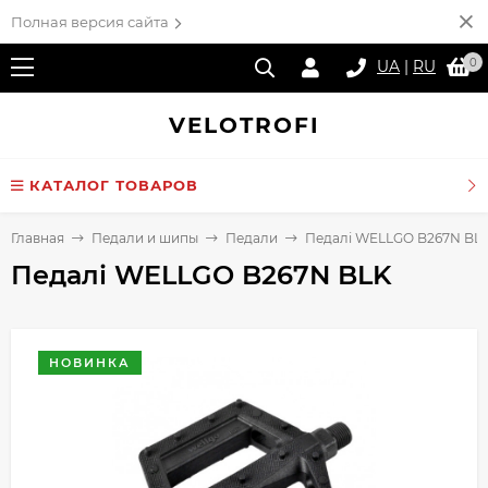
Полная версия сайта
0
UA
|
RU
VELO
TROFI
КАТАЛОГ ТОВАРОВ
Главная
Педали и шипы
Педали
Педалі WELLGO B267N BL
Педалі WELLGO B267N BLK
НОВИНКА