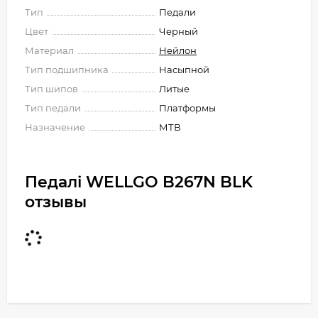
Тип
Педали
Цвет
Черный
Материал
Нейлон
Тип подшипника
Насыпной
Тип шипов
Литые
Тип педали
Платформы
Назначение
МТВ
Педалі WELLGO B267N BLK
отзывы