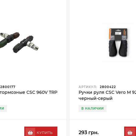
2800177
АРТИКУЛ:
2800422
тормозные CSC 960V TRP
Ручки руля CSC Vero M 92
черный-серый
ИИ
В НАЛИЧИИ
293 грн.
КУПИТЬ