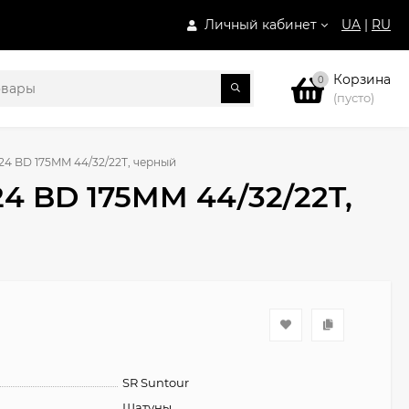
Личный кабинет
UA
|
RU
Корзина
0
(пусто)
24 BD 175MM 44/32/22T, черный
4 BD 175MM 44/32/22T,
SR Suntour
Шатуны