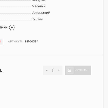
Черный
Алюминий
175 мм
СТИКИ
И
АРТИКУЛ:
SS100354
.
-
+
КУПИТЬ