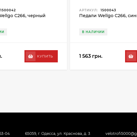
1500042
АРТИКУЛ:
1500043
ellgo C266, черный
Педали Wellgo C266, си
ИИ
В НАЛИЧИИ
.
1 563 грн.
КУПИТЬ
-63-04
65059, г. Одесса, ул. Краснова, д. 3
velotrofi5000@