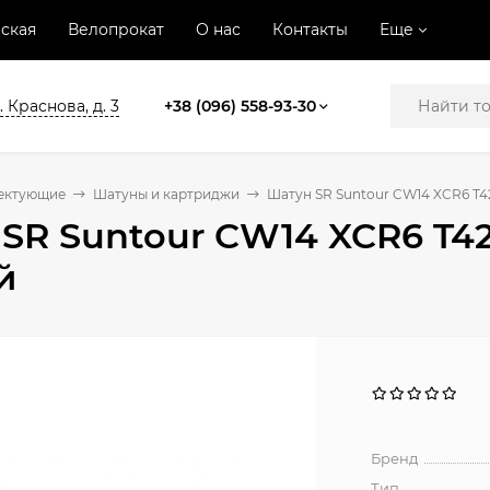
ская
Велопрокат
О нас
Контакты
Еще
. Краснова, д. 3
+38 (096) 558-93-30
ектующие
Шатуны и картриджи
Шатун SR Suntour CW14 XCR6 T4
SR Suntour CW14 XCR6 T42
й
Бренд
Тип