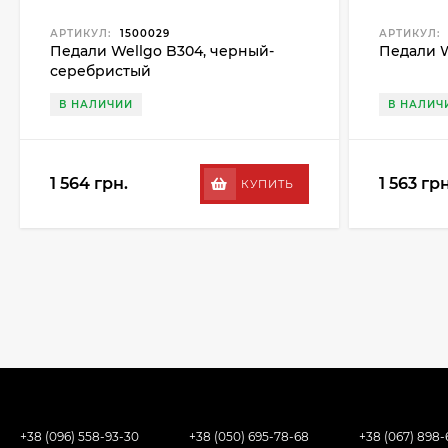
АРТИКУЛ:
1500029
АРТИКУЛ:
Педали Wellgo B304, черный-
Педали W
серебристый
В НАЛИЧИИ
В НАЛИЧ
1 564 грн.
1 563 грн
КУПИТЬ
+38 (096) 558-93-30
+38 (050) 695-78-68
+38 (067) 898