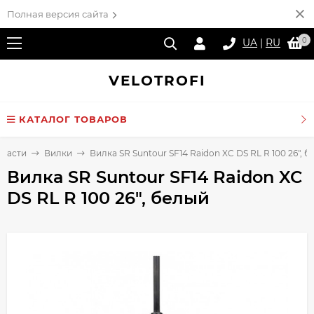
Полная версия сайта
0
UA
|
RU
VELO
TROFI
КАТАЛОГ ТОВАРОВ
пчасти
Вилки
Вилка SR Suntour SF14 Raidon XC DS RL R 100 26", 
Вилка SR Suntour SF14 Raidon XC
DS RL R 100 26", белый