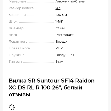
Материал
Алюминий/Cталь
Размер колеса
26"
Ход вилки
100 мм
Шток
1-1/8"
Диаметр
32 мм
Диск
Postmount
Левая нога
Воздух
Правая нога
RL R
Пружина
Воздушная
Тип оси
9 мм
Вилка SR Suntour SF14 Raidon
XC DS RL R 100 26", белый
отзывы