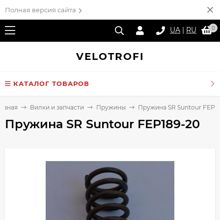
Полная версия сайта
0
UA
|
RU
VELO
TROFI
КАТАЛОГ ТОВАРОВ
лавная
Вилки и запчасти
Пружины
Пружина SR Suntour FEP1
Пружина SR Suntour FEP189-20