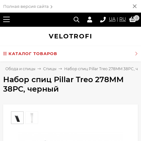
Полная версия сайта
0
UA
|
RU
VELO
TROFI
КАТАЛОГ ТОВАРОВ
Обода и спицы
Спицы
Набор спиц Pillar Treo 278MM 38PC, ч
Набор спиц Pillar Treo 278MM
38PC, черный