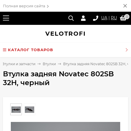
Полная версия сайта
0
UA
|
RU
VELO
TROFI
КАТАЛОГ ТОВАРОВ
Втулки и запчасти
Втулки
Втулка задняя Novatec 802SB 32H, ч
Втулка задняя Novatec 802SB
32H, черный