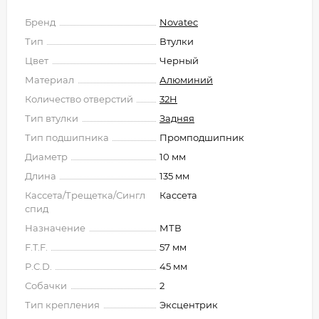
Бренд
Novatec
Тип
Втулки
Цвет
Черный
Материал
Алюминий
Количество отверстий
32H
Тип втулки
Задняя
Тип подшипника
Промподшипник
Диаметр
10 мм
Длина
135 мм
Кассета/Трещетка/Сингл
Кассета
спид
Назначение
МТВ
F.T.F.
57 мм
P.C.D.
45 мм
Собачки
2
Тип крепления
Эксцентрик