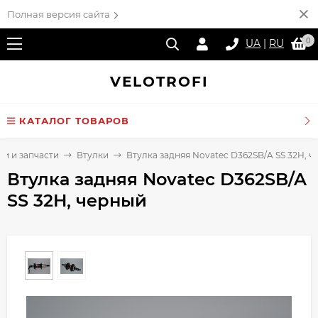
Полная версия сайта
0
UA
|
RU
VELO
TROFI
КАТАЛОГ ТОВАРОВ
ки и запчасти
Втулки
Втулка задняя Novatec D362SB/A SS 32H, 
Втулка задняя Novatec D362SB/A
SS 32H, черный