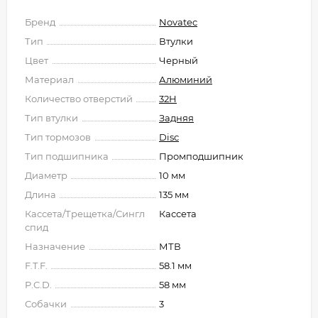
Бренд
Novatec
Тип
Втулки
Цвет
Черный
Материал
Алюминий
Количество отверстий
32H
Тип втулки
Задняя
Тип тормозов
Disc
Тип подшипника
Промподшипник
Диаметр
10 мм
Длина
135 мм
Кассета/Трещетка/Сингл
Кассета
спид
Назначение
МТВ
F.T.F.
58.1 мм
P.C.D.
58 мм
Собачки
3