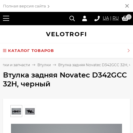
Полная версия сайта
0
UA
|
RU
VELO
TROFI
КАТАЛОГ ТОВАРОВ
улки и запчасти
Втулки
Втулка задняя Novatec D342GCC 32H, ч
Втулка задняя Novatec D342GCC
32H, черный