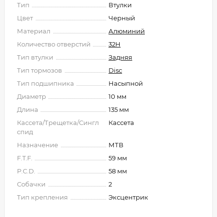
Тип
Втулки
Цвет
Черный
Материал
Алюминий
Количество отверстий
32H
Тип втулки
Задняя
Тип тормозов
Disc
Тип подшипника
Насыпной
Диаметр
10 мм
Длина
135 мм
Кассета/Трещетка/Сингл
Кассета
спид
Назначение
МТВ
F.T.F.
59 мм
P.C.D.
58 мм
Собачки
2
Тип крепления
Эксцентрик