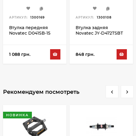
АРТИКУЛ:
1300169
АРТИКУЛ:
1300108
Втулка передняя
Втулка задняя
Novatec D041SB-15
Novatec JY-D472TSBT
36H, черный
32H, черный
1 088 грн.
848 грн.
Рекомендуем посмотреть
НОВИНКА