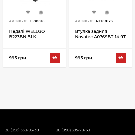
АРТИКУЛ:
1500018
АРТИКУЛ:
NT100123
Педалі WELLGO
Втулка задняя
B223BN BLK
Novatec A076SBT-14-9T
48H, черный
995 грн.
995 грн.
+38 (096) 558-93-30
+38 (050) 695-78-68