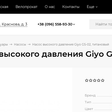
ская
Велопрокат
О нас
Контакты
Еще
. Краснова, д. 3
+38 (096) 558-93-30
суары
Насосы
Насос высокого давления Giyo GS-02, титановый
высокого давления Giyo G
Бренд
Тип
Цвет