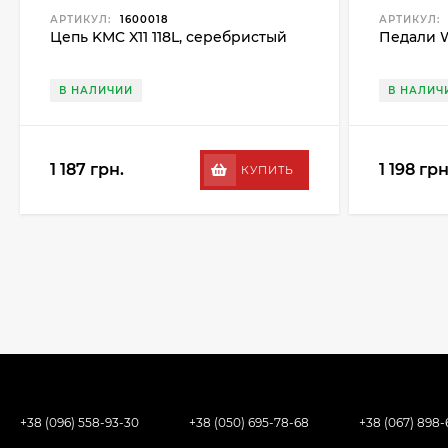
АРТИКУЛ:
1600018
АРТИКУЛ:
Цепь KMC X11 118L, серебристый
Педали W
В НАЛИЧИИ
В НАЛИЧ
1 187 грн.
1 198 грн
КУПИТЬ
+38 (096) 558-93-30
+38 (050) 695-78-68
+38 (067) 898