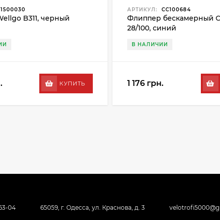
1500030
АРТИКУЛ:
CC100684
ellgo B311, черный
Флиппер бескамерный C
28/100, синий
ИИ
В НАЛИЧИИ
.
1 176 грн.
КУПИТЬ
-63-04
65059, г. Одесса, ул. Краснова, д. 3
velotrofi5000@