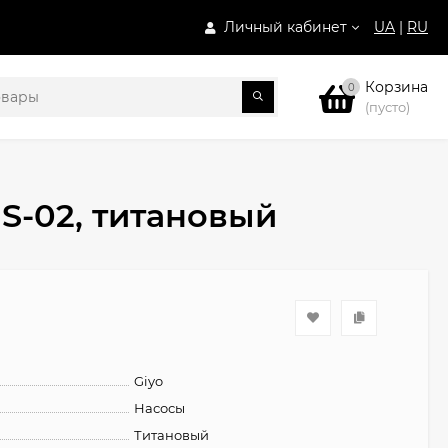
Личный кабинет
UA
|
RU
Корзина
0
(пусто)
S-02, титановый
Giyo
Насосы
Титановый