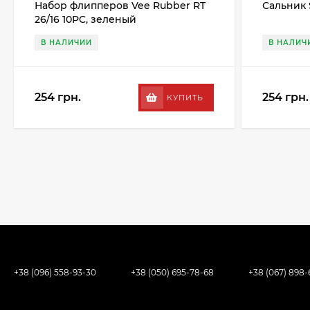
Набор флипперов Vee Rubber RT
Сальник 
26/16 10PC, зеленый
В НАЛИЧИИ
В НАЛИЧ
254 грн.
254 грн.
КУПИТЬ
+38 (096) 558-93-30
+38 (050) 695-78-68
+38 (067) 898