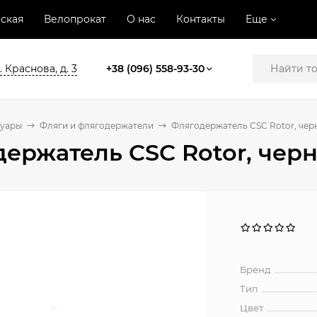
ская
Велопрокат
О нас
Контакты
Еще
. Краснова, д. 3
+38 (096) 558-93-30
суары
Фляги и флягодержатели
Флягодержатель CSC Rotor, чер
ержатель CSC Rotor, чер
Бренд
Тип
Цвет