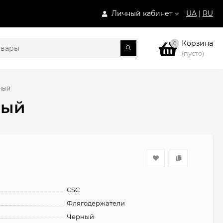
Личный кабинет
UA
|
RU
Корзина
0
(пусто)
ный
ный
CSC
Флягодержатели
Черный