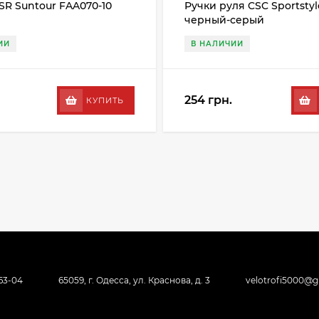
SR Suntour FAA070-10
Ручки руля CSC Sportstyl
черный-серый
ИИ
В НАЛИЧИИ
254 грн.
КУПИТЬ
-63-04
65059, г. Одесса, ул. Краснова, д. 3
velotrofi5000@