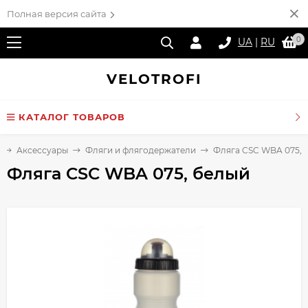
Полная версия сайта
0
UA
|
RU
VELO
TROFI
КАТАЛОГ ТОВАРОВ
Аксессуары
Фляги и флягодержатели
Фляга CSC WBA 075, 
Фляга CSC WBA 075, белый