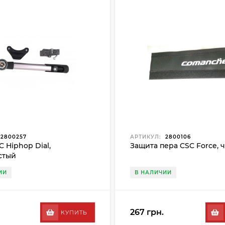
2800257
АРТИКУЛ:
2800106
C Hiphop Dial,
Защита пера CSC Force,
стый
ИИ
В НАЛИЧИИ
267 грн.
КУПИТЬ