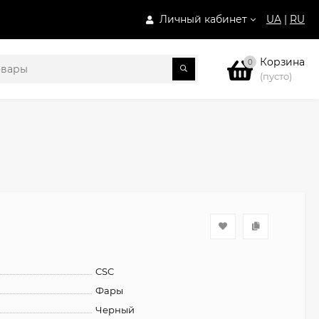
Личный кабинет
UA
|
RU
Корзина
0
(пусто)
CSC
Фары
Черный