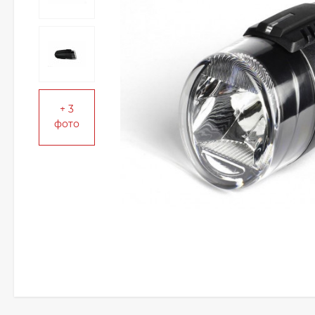
+ 3
фото