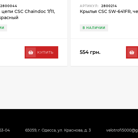
2800044
АРТИКУЛ:
2800214
цепи CSC Chaindoc 7/11,
Крылья CSC SW-641FR, ч
красный
ИИ
В НАЛИЧИИ
554 грн.
КУПИТЬ
-63-04
65059, г. Одесса, ул. Краснова, д. 3
velotrofi5000@