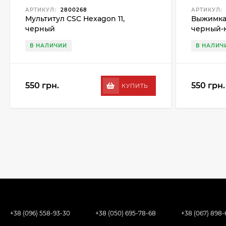
АРТИКУЛ:
2800268
АРТИКУЛ:
Мультитул CSC Hexagon 11,
Выжимка 
черный
черный-
В НАЛИЧИИ
В НАЛИЧ
550 грн.
550 грн.
КУПИТЬ
+38 (096) 558-93-30
+38 (050) 695-78-68
+38 (067) 898