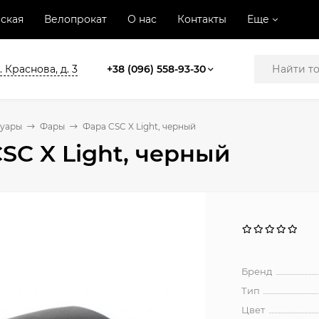
ская
Велопрокат
О нас
Контакты
Еще
. Краснова, д. 3
+38 (096) 558-93-30
суары
Фары
Фара CSC X Light, черный
SC X Light, черный
Бренд
Тип
Цвет