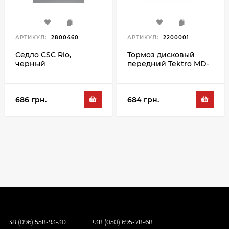
АРТИКУЛ:
2800460
АРТИКУЛ:
2200001
Седло CSC Rio,
Тормоз дисковый
черный
передний Tektro MD-
M280 F, черный-
серебристый
686 грн.
684 грн.
+38 (096) 558-93-30
+38 (050) 695-78-68