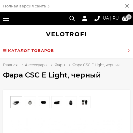
Полная версия сайта
0
UA
|
RU
VELO
TROFI
КАТАЛОГ ТОВАРОВ
Главная
Аксессуары
Фары
Фара CSC E Light, черный
Фара CSC E Light, черный