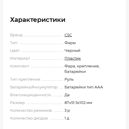
Характеристики
Бренд
CSC
Тип
Фары
Цвет
Черный
Материал
Пластик
Комплект
Фара, крепление,
батарейки
Тип крепления
Руль
Батарейка/Аккумулятор
Батарейки тип ААА
Влагозащищенность
Да
Размер
87x51.5x102 мм
Количество режимов
3 р
Количество диодов
1 д