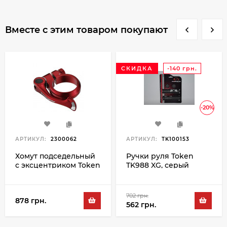
Вместе с этим товаром покупают
СКИДКА
-140 грн.
-20%
АРТИКУЛ:
2300062
АРТИКУЛ:
TK100153
Хомут подседельный
Ручки руля Token
с эксцентриком Token
TK988 XG, серый
TK1683 31.8MM,
красный
702 грн.
878 грн.
562 грн.