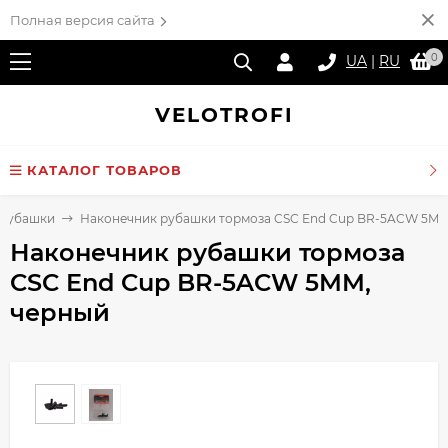
Полная версия сайта
0
UA
|
RU
VELO
TROFI
КАТАЛОГ ТОВАРОВ
 рубашки
Наконечник рубашки тормоза CSC End Cup BR-5ACW 5MM
Наконечник рубашки тормоза
CSC End Cup BR-5ACW 5MM,
черный