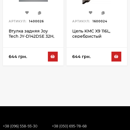
АРТИКУЛ:
1400026
АРТИКУЛ:
1600024
Втулка задняя Joy
Цепь KMC X9 116L,
Tech JY-D142DSE 32H,
серебристый
белый
644 грн.
644 грн.
+38 (096) 558-93-30
+38 (050) 695-78-68