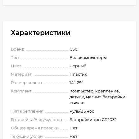
Характеристики
Бренд
CSC
Тип
Велокомпьютеры
Цвет
Черный
Материал
Пластик
Размер колеса
14"-29"
Комплект
Компьютер, крепление,
датчик, магнит, батарейки,
стяжки
Тип крепления
Руль/Вынос
Батарейка/Аккумулятор
Батарейки тип CR2032
Общее время поездки
Нет
Текущий уклон
Нет