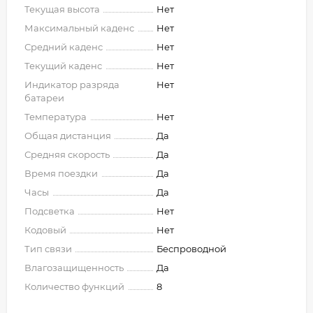
Текущая высота
Нет
Максимальный каденс
Нет
Средний каденс
Нет
Текущий каденс
Нет
Индикатор разряда
Нет
батареи
Температура
Нет
Общая дистанция
Да
Средняя скорость
Да
Время поездки
Да
Часы
Да
Подсветка
Нет
Кодовый
Нет
Тип связи
Беспроводной
Влагозащищенность
Да
Количество функций
8