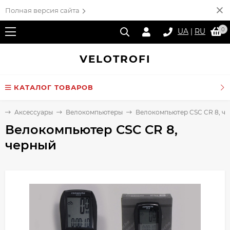
Полная версия сайта
0
UA
|
RU
VELO
TROFI
КАТАЛОГ ТОВАРОВ
я
Аксессуары
Велокомпьютеры
Велокомпьютер CSC CR 8, ч
Велокомпьютер CSC CR 8,
черный