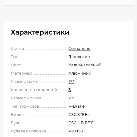
Характеристики
Бренд
Comanche
Тип
Городские
Цвет
Белый-зеленый
Материал
Алюминий
Размер рамы
17"
Количество скоростей
3
Размер колеса
26"
Тип тормозов
V-Brake
Вилка
CSC STEEL
Руль
CSC HB RB11
Рулевая колонка
VP H501