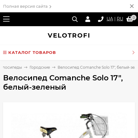
Полная версия сайта
0
UA
|
RU
VELO
TROFI
КАТАЛОГ ТОВАРОВ
елосипеды
Городские
Велосипед Comanche Solo 17", белый-зе
Велосипед Comanche Solo 17",
белый-зеленый