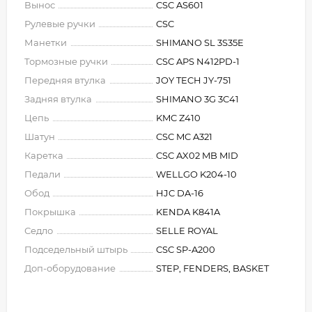
Вынос
CSC AS601
Рулевые ручки
CSC
Манетки
SHIMANO SL 3S35E
Тормозные ручки
CSC APS N412PD-1
Передняя втулка
JOY TECH JY-751
Задняя втулка
SHIMANO 3G 3C41
Цепь
KMC Z410
Шатун
CSC MC A321
Каретка
CSC AX02 MB MID
Педали
WELLGO K204-10
Обод
HJC DA-16
Покрышка
KENDA K841A
Седло
SELLE ROYAL
Подседельный штырь
CSC SP-A200
Доп-оборудование
STEP, FENDERS, BASKET