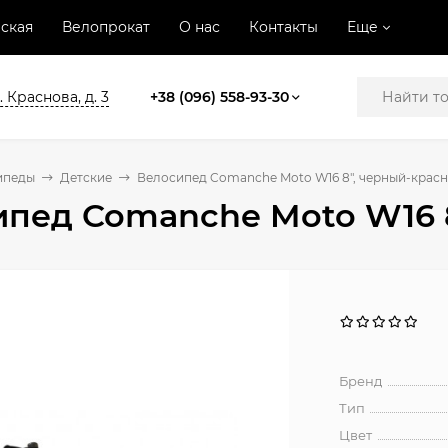
ская
Велопрокат
О нас
Контакты
Еще
. Краснова, д. 3
+38 (096) 558-93-30
ипеды
Детские
Велосипед Comanche Moto W16 8", черный-крас
ипед Comanche Moto W16 
Бренд
Тип
Цвет