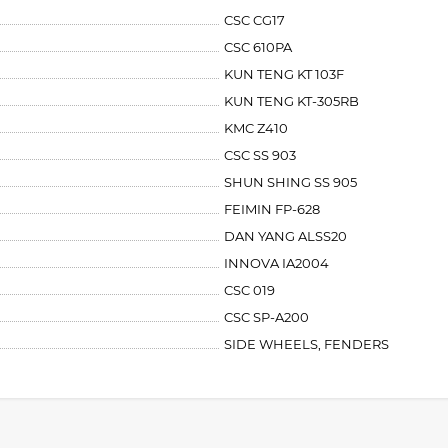
CSC CG17
CSC 610PA
KUN TENG KT 103F
KUN TENG KT-305RB
KMC Z410
CSC SS 903
SHUN SHING SS 905
FEIMIN FP-628
DAN YANG ALSS20
INNOVA IA2004
CSC 019
CSC SP-A200
SIDE WHEELS, FENDERS