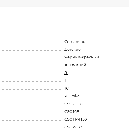
Comanche
Детские
Черный-красный
Алюминий
8"
1
16"
V-Brake
CSC G-102
CSC 16E
CSC FP-H501
CSC AC32