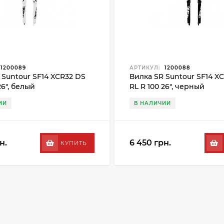
1200089
АРТИКУЛ:
1200088
 Suntour SF14 XCR32 DS
Вилка SR Suntour SF14 X
26", белый
RL R 100 26", черный
ИИ
В НАЛИЧИИ
н.
6 450 грн.
КУПИТЬ