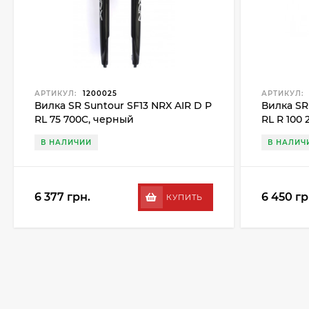
АРТИКУЛ:
1200025
АРТИКУЛ:
Вилка SR Suntour SF13 NRX AIR D P
Вилка SR
RL 75 700C, черный
RL R 100 
В НАЛИЧИИ
В НАЛИЧ
6 377 грн.
6 450 гр
КУПИТЬ