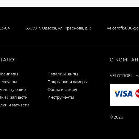
-63-04
65059, г. Одесса, ул. Краснова, д. 3
velotrofi5000@
АТАЛОГ
О КОМПА
лосипеды
Педали и шипы
VELOTROFI – м
сессуары
Покрышки и камеры
мплектующие
Обода и спицы
ки и запчасти
Инструменты
лки и запчасти
© 2026