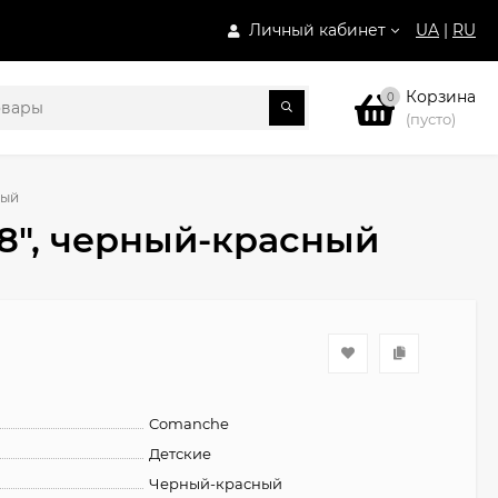
Личный кабинет
UA
|
RU
Корзина
0
(пусто)
ный
8", черный-красный
Comanche
Детские
Черный-красный