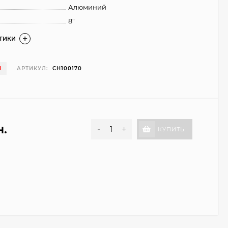
Алюминий
8"
СТИКИ
И
АРТИКУЛ:
CH100170
н.
-
+
КУПИТЬ