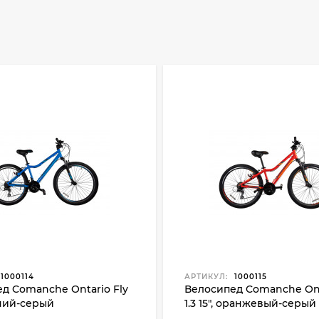
1000114
АРТИКУЛ:
1000115
д Comanche Ontario Fly
Велосипед Comanche Ont
синий-серый
1.3 15", оранжевый-серый