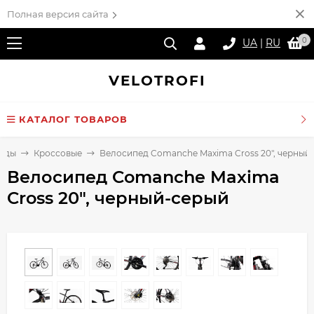
Полная версия сайта
0
UA
|
RU
VELO
TROFI
КАТАЛОГ ТОВАРОВ
еды
Кроссовые
Велосипед Comanche Maxima Cross 20", черный
Велосипед Comanche Maxima
Cross 20", черный-серый