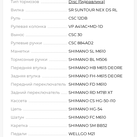
Тип тормозов
Disc (Гидравлика)
Вилка
SR SUNTOUR NEX DS RL
Руль
CSC 12DB
Рулевая колонка
VP A41AC+MD-1D
Вынос
CSC 30
Рулевые ручки
CSC 884AD2
Манетки
SHIMANO SL M610
Тормозные ручки
SHIMANO BL M506
Передняя втулка
SHIMANO HB M615 DEORE
Задняя втулка
SHIMANO FH-M615 DEORE
Передний переключатель
SHIMANO FD M610
Задний переключатель
SHIMANO RD M781 XT
Кассета
SHIMANO CS HG-50-I10
Цепь
SHIMANO HG-54
Шатун
SHIMANO FC M610
Каретка
SHIMANO SM BB52
Педали
WELLGO M21