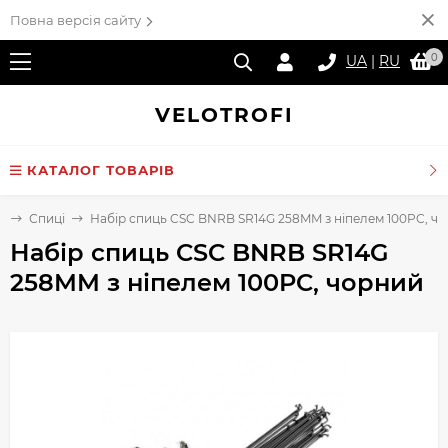
Повна версія сайту
0
UA
|
RU
VELO
TROFI
КАТАЛОГ ТОВАРІВ
і
Спиці
Набір спиць CSC BNRB SR14G 258MM з ніпелем 100PC, ч
Набір спиць CSC BNRB SR14G
258MM з ніпелем 100PC, чорний