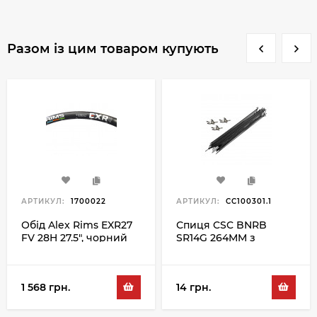
Разом із цим товаром купують
АРТИКУЛ:
1700022
АРТИКУЛ:
CC100301.1
Обід Alex Rims EXR27
Спиця CSC BNRB
FV 28H 27.5", чорний
SR14G 264MM з
ніпелем, чорний
1 568 грн.
14 грн.