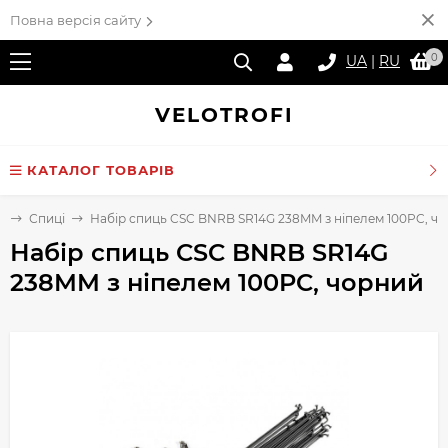
Повна версія сайту
0
UA
|
RU
VELO
TROFI
КАТАЛОГ ТОВАРІВ
і
Спиці
Набір спиць CSC BNRB SR14G 238MM з ніпелем 100PC, ч
Набір спиць CSC BNRB SR14G
238MM з ніпелем 100PC, чорний