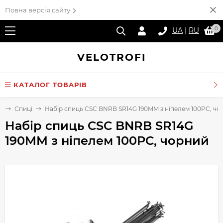
Повна версія сайту
0
UA
|
RU
VELO
TROFI
КАТАЛОГ ТОВАРІВ
і
Спиці
Набір спиць CSC BNRB SR14G 190MM з ніпелем 100PC, чо
Набір спиць CSC BNRB SR14G
190MM з ніпелем 100PC, чорний