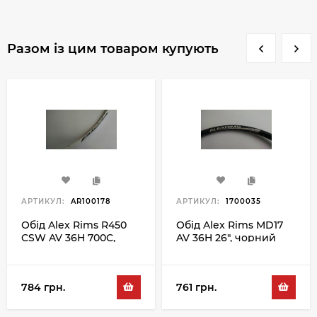
Разом із цим товаром купують
АРТИКУЛ:
AR100178
АРТИКУЛ:
1700035
Обід Alex Rims R450
Обід Alex Rims MD17
CSW AV 36H 700C,
AV 36H 26", чорний
білий
784 грн.
761 грн.