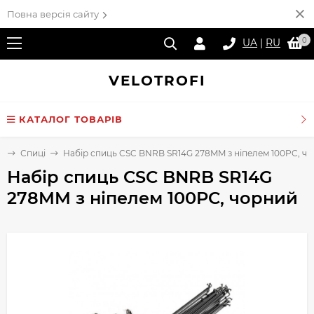
Повна версія сайту
0
UA
|
RU
VELO
TROFI
КАТАЛОГ ТОВАРІВ
і
Спиці
Набір спиць CSC BNRB SR14G 278MM з ніпелем 100PC, ч
Набір спиць CSC BNRB SR14G
278MM з ніпелем 100PC, чорний