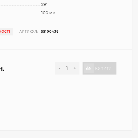
29"
100 мм
НОСТІ
АРТИКУЛ:
SS100438
н.
-
+
КУПИТИ