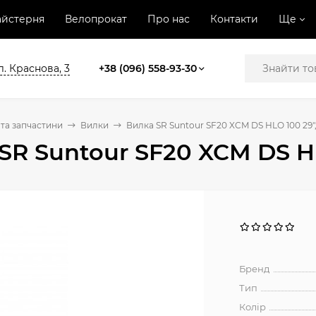
йстерня
Велопрокат
Про нас
Контакти
Ще
л. Краснова, 3
+38 (096) 558-93-30
та запчастини
Вилки
Вилка SR Suntour SF20 XCM DS HLO 100 29"
SR Suntour SF20 XCM DS H
Бренд
Тип
Колір