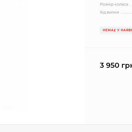
Розмір колеса
Хід вилки
НЕМАЄ У НАЯВ
3 950 гр