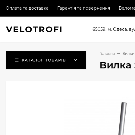
Оплата та доставка
Гарантія та повернення
Велома
VELO
TROFI
65059, м. Одеса, ву
Головна
Вилки 
КАТАЛОГ ТОВАРІВ
Вилка 