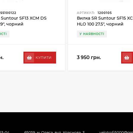
SS100122
АРТИКУЛ:
1200105
 Suntour SF13 XCM DS
Вилка SR Suntour SF15 X
29", чорний
HLO 100 27.5", чорний
СТІ
У НАЯВНОСТІ
н.
3 950 грн.
КУПИТИ
-63-04
65059, м. Одеса, вул. Краснова, 3
velotrofi5000@gm