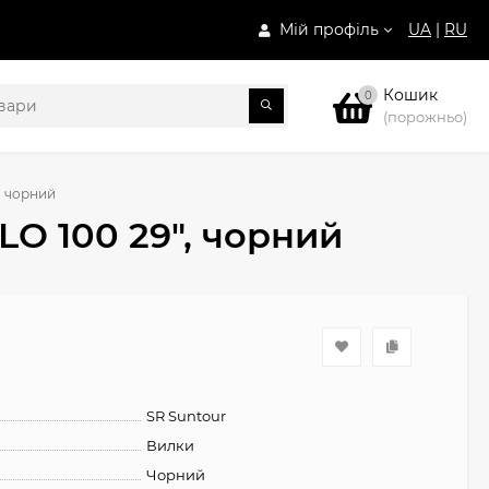
Мій профіль
UA
|
RU
Кошик
0
(порожньо)
, чорний
LO 100 29", чорний
SR Suntour
Вилки
Чорний