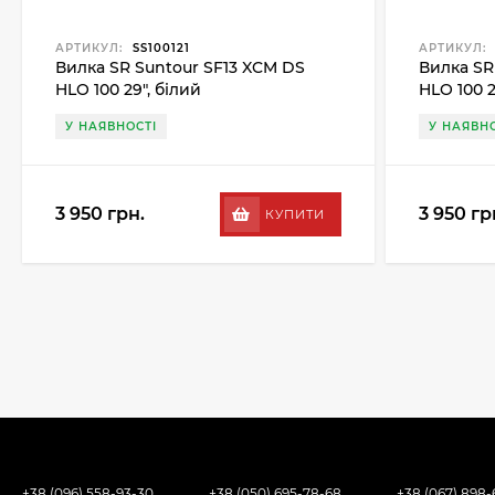
АРТИКУЛ:
SS100121
АРТИКУЛ:
Вилка SR Suntour SF13 XCM DS
Вилка SR
HLO 100 29", білий
HLO 100 
У НАЯВНОСТІ
У НАЯВНО
3 950 грн.
3 950 гр
КУПИТИ
+38 (096) 558-93-30
+38 (050) 695-78-68
+38 (067) 898