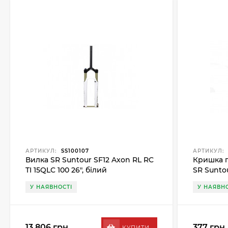
АРТИКУЛ:
SS100107
АРТИКУЛ:
Вилка SR Suntour SF12 Axon RL RC
Кришка п
TI 15QLC 100 26", білий
SR Sunto
У НАЯВНОСТІ
У НАЯВНО
13 806 грн.
377 грн.
КУПИТИ