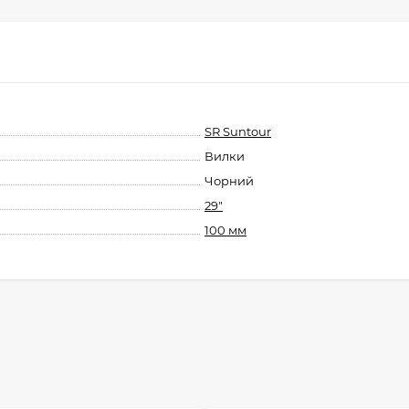
SR Suntour
Вилки
Чорний
29"
100 мм