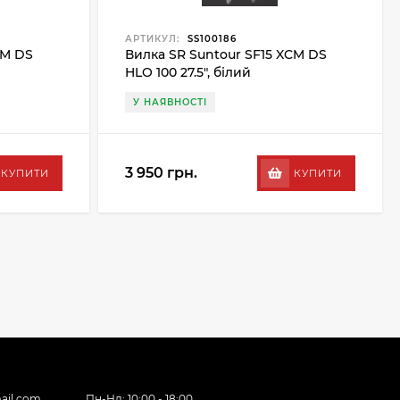
АРТИКУЛ:
SS100186
CM DS
Вилка SR Suntour SF15 XCM DS
HLO 100 27.5", білий
У НАЯВНОСТІ
3 950 грн.
КУПИТИ
КУПИТИ
ail.com
Пн-Нд: 10:00 - 18:00