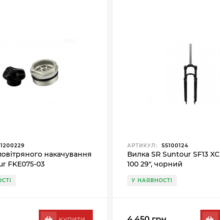
1200229
АРТИКУЛ:
SS100124
овітряного накачування
Вилка SR Suntour SF13 X
ur FKE075-03
100 29", чорний
СТІ
У НАЯВНОСТІ
4 450 грн.
КУПИТИ