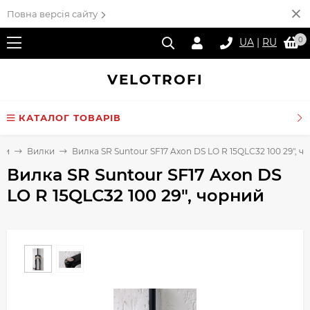
Повна версія сайту
0
UA
|
RU
VELO
TROFI
КАТАЛОГ ТОВАРІВ
ини
Вилки
Вилка SR Suntour SF17 Axon DS LO R 15QLC32 100 29", ч
Вилка SR Suntour SF17 Axon DS
LO R 15QLC32 100 29", чорний