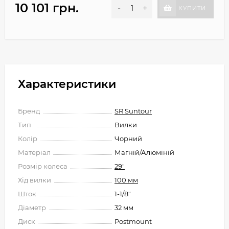
10 101 грн.
-
+
КУПИТИ
Характеристики
Бренд
SR Suntour
Тип
Вилки
Колір
Чорний
Матеріал
Магній/Алюміній
Розмір колеса
29"
Хід вилки
100 мм
Шток
1-1/8"
Діаметр
32 мм
Диск
Postmount