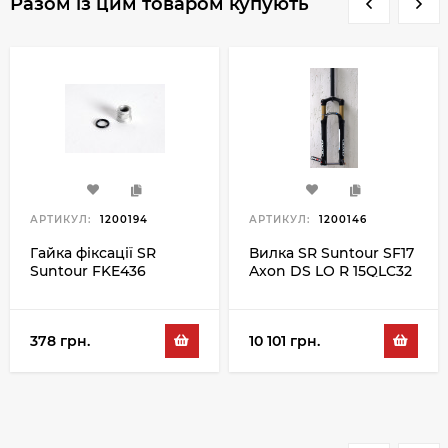
Разом із цим товаром купують
АРТИКУЛ:
1200194
АРТИКУЛ:
1200146
Гайка фіксації SR
Вилка SR Suntour SF17
Suntour FKE436
Axon DS LO R 15QLC32
120 27.5", чорний
378 грн.
10 101 грн.