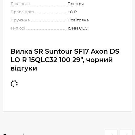
Ліва нога
Повітря
Права нога
LO R
Пружина
Повітряна
Тип осі
15 мм QLC
Вилка SR Suntour SF17 Axon DS
LO R 15QLC32 100 29", чорний
відгуки