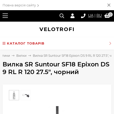
Повна версія сайту
0
UA
|
RU
VELO
TROFI
КАТАЛОГ ТОВАРІВ
астини
Вилки
Вилка SR Suntour SF18 Epixon DS 9 RL R 120 27.5", ч
Вилка SR Suntour SF18 Epixon DS
9 RL R 120 27.5", чорний