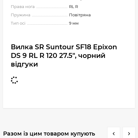
Права нога
RL R
Пружина
Повітряна
Тип осі
9 мм
Вилка SR Suntour SF18 Epixon
DS 9 RL R 120 27.5", чорний
відгуки
Разом із цим товаром купують