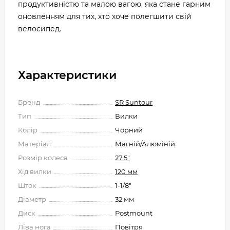
продуктивністю та малою вагою, яка стане гарним
оновленням для тих, хто хоче полегшити свій
велосипед.
Характеристики
Бренд
SR Suntour
Тип
Вилки
Колір
Чорний
Матеріал
Магній/Алюміній
Розмір колеса
27.5"
Хід вилки
120 мм
Шток
1-1/8"
Діаметр
32 мм
Диск
Postmount
Ліва нога
Повітря