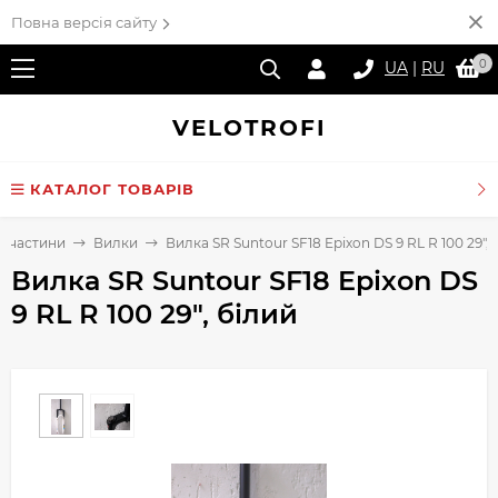
Повна версія сайту
0
UA
|
RU
VELO
TROFI
КАТАЛОГ ТОВАРІВ
апчастини
Вилки
Вилка SR Suntour SF18 Epixon DS 9 RL R 100 29", 
Вилка SR Suntour SF18 Epixon DS
9 RL R 100 29", білий