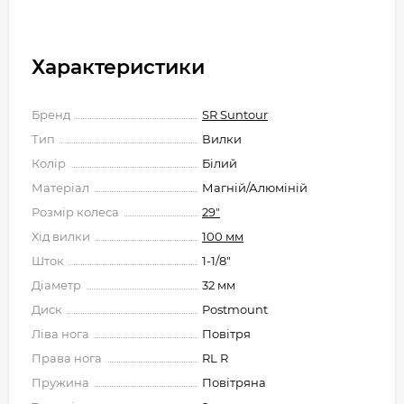
Характеристики
Бренд
SR Suntour
Тип
Вилки
Колір
Білий
Матеріал
Магній/Алюміній
Розмір колеса
29"
Хід вилки
100 мм
Шток
1-1/8"
Діаметр
32 мм
Диск
Postmount
Ліва нога
Повітря
Права нога
RL R
Пружина
Повітряна