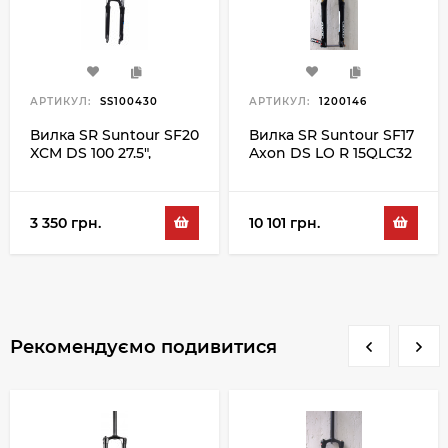
АРТИКУЛ:
SS100430
АРТИКУЛ:
1200146
Вилка SR Suntour SF20
Вилка SR Suntour SF17
XCM DS 100 27.5",
Axon DS LO R 15QLC32
чорний
120 27.5", чорний
3 350 грн.
10 101 грн.
Рекомендуємо подивитися