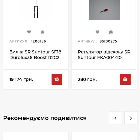
АРТИКУЛ:
1200156
АРТИКУЛ:
SS100275
Вилка SR Suntour SF18
Регулятор відскоку SR
Durolux36 Boost R2C2
Suntour FKA004-20
PCS 15QLC2 TI 110 170
29", чорний
19 174 грн.
280 грн.
Рекомендуємо подивитися