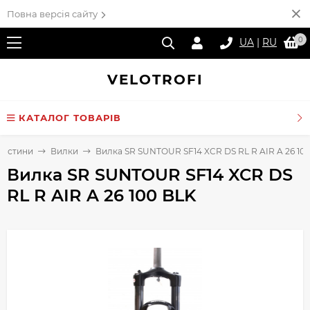
Повна версія сайту
0
UA
|
RU
VELO
TROFI
КАТАЛОГ ТОВАРІВ
частини
Вилки
Вилка SR SUNTOUR SF14 XCR DS RL R AIR A 26 10
Вилка SR SUNTOUR SF14 XCR DS
RL R AIR A 26 100 BLK