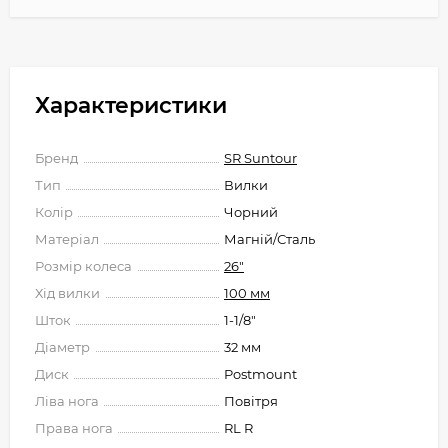
Характеристики
Бренд
SR Suntour
Тип
Вилки
Колір
Чорний
Матеріал
Магній/Сталь
Розмір колеса
26"
Хід вилки
100 мм
Шток
1-1/8"
Діаметр
32 мм
Диск
Postmount
Ліва нога
Повітря
Права нога
RL R