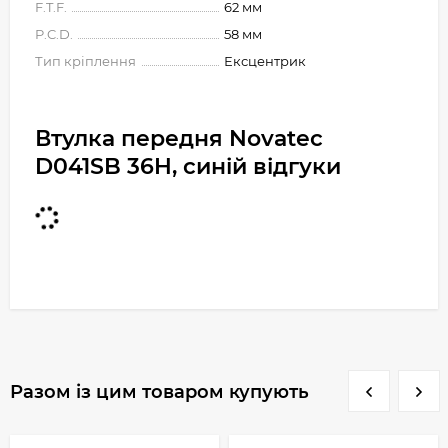
F.T.F.
62 мм
P.C.D.
58 мм
Тип кріплення
Ексцентрик
Втулка передня Novatec
D041SB 36H, синій відгуки
Разом із цим товаром купують