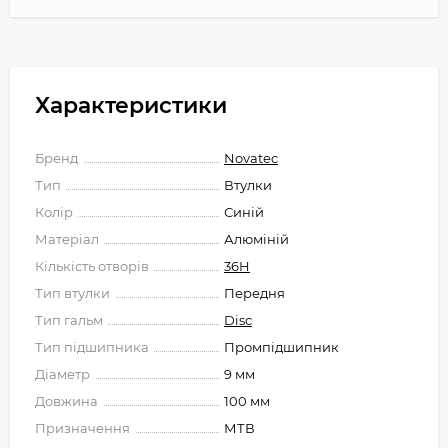
Характеристики
Бренд
Novatec
Тип
Втулки
Колір
Синій
Матеріал
Алюміній
Кількість отворів
36H
Тип втулки
Передня
Тип гальм
Disc
Тип підшипника
Промпідшипник
Діаметр
9 мм
Довжина
100 мм
Призначення
МТВ