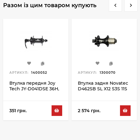
Разом із цим товаром купують
АРТИКУЛ:
1400052
АРТИКУЛ:
1300070
Втулка передня Joy
Втулка задня Novatec
Tech JY-D041DSE 36H,
D462SB SL X12 S3S 11S
чорний
36H, чорний
351 грн.
2 574 грн.