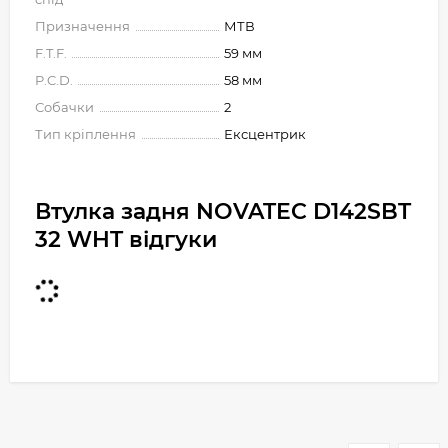
Призначення
МТВ
F.T.F.
59 мм
P.C.D.
58 мм
Собачки
2
Тип кріплення
Ексцентрик
Втулка задня NOVATEC D142SBT
32 WHT відгуки