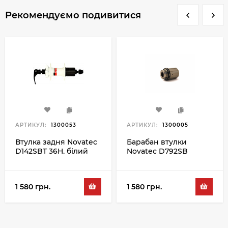
Рекомендуємо подивитися
АРТИКУЛ:
1300053
АРТИКУЛ:
1300005
Втулка задня Novatec
Барабан втулки
D142SBT 36H, білий
Novatec D792SB
Shimano
1 580 грн.
1 580 грн.