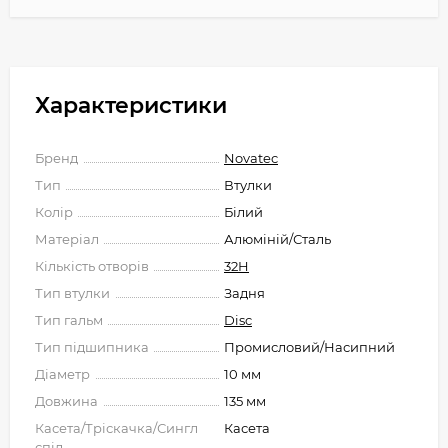
Характеристики
Бренд
Novatec
Тип
Втулки
Колір
Білий
Матеріал
Алюміній/Сталь
Кількість отворів
32H
Тип втулки
Задня
Тип гальм
Disc
Тип підшипника
Промисловий/Насипний
Діаметр
10 мм
Довжина
135 мм
Касета/Тріскачка/Сингл
Касета
спід