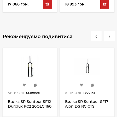
17 066 грн.
18 993 грн.
Рекомендуємо подивитися
АРТИКУЛ:
SS100091
АРТИКУЛ:
1200141
Вилка SR Suntour SF12
Вилка SR Suntour SF17
Durolux RC2 20QLC 160
Aion DS RC CTS
26", чорний
15QLC32 160 27.5",
чорний