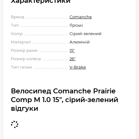
Характеристики
Бренд
Comanche
Тип
Гірські
Колір
Сірий-зелений
Матеріал
Алюміній
Розмір рами
15"
Розмір колеса
26"
Тип гальм
V-Brake
Велосипед Comanche Prairie
Comp M 1.0 15", сірий-зелений
відгуки