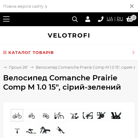
Повна версія сайту
0
UA
|
RU
VELO
TROFI
КАТАЛОГ ТОВАРІВ
и
Гірські 26"
Велосипед Comanche Prairie Comp M 1.0 15", сірий-з
Велосипед Comanche Prairie
Comp M 1.0 15", сірий-зелений