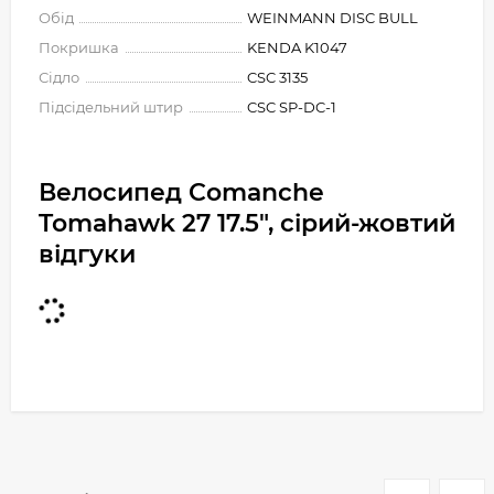
Обід
WEINMANN DISC BULL
Покришка
KENDA K1047
Сідло
CSC 3135
Підсідельний штир
CSC SP-DC-1
Велосипед Comanche
Tomahawk 27 17.5", сірий-жовтий
відгуки