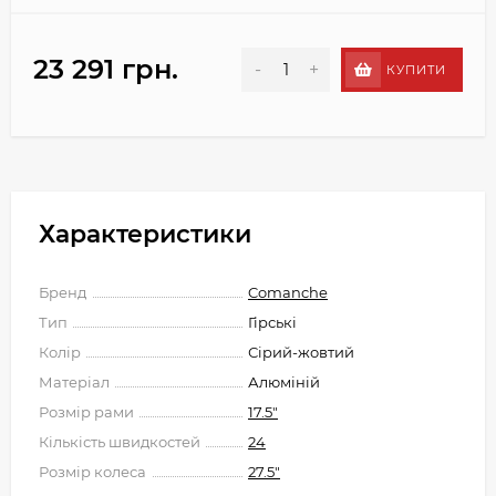
23 291 грн.
-
+
КУПИТИ
Характеристики
Бренд
Comanche
Тип
Гірські
Колір
Сірий-жовтий
Матеріал
Алюміній
Розмір рами
17.5"
Кількість швидкостей
24
Розмір колеса
27.5"