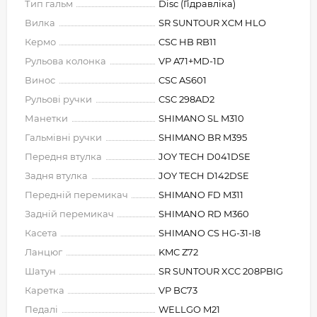
Тип гальм
Disc (Гідравліка)
Вилка
SR SUNTOUR XCM HLO
Кермо
CSC HB RB11
Рульова колонка
VP A71+MD-1D
Винос
CSC AS601
Рульові ручки
CSC 298AD2
Манетки
SHIMANO SL M310
Гальмівні ручки
SHIMANO BR M395
Передня втулка
JOY TECH D041DSE
Задня втулка
JOY TECH D142DSE
Передній перемикач
SHIMANO FD M311
Задній перемикач
SHIMANO RD M360
Касета
SHIMANO CS HG-31-I8
Ланцюг
KMC Z72
Шатун
SR SUNTOUR XCC 208PBIG
Каретка
VP BC73
Педалі
WELLGO M21