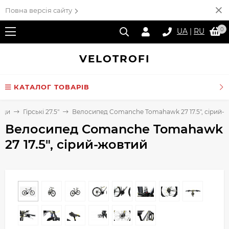
Повна версія сайту
0
UA
|
RU
VELO
TROFI
КАТАЛОГ ТОВАРІВ
еди
Гірські 27.5"
Велосипед Comanche Tomahawk 27 17.5", сірий-
Велосипед Comanche Tomahawk
27 17.5", сірий-жовтий