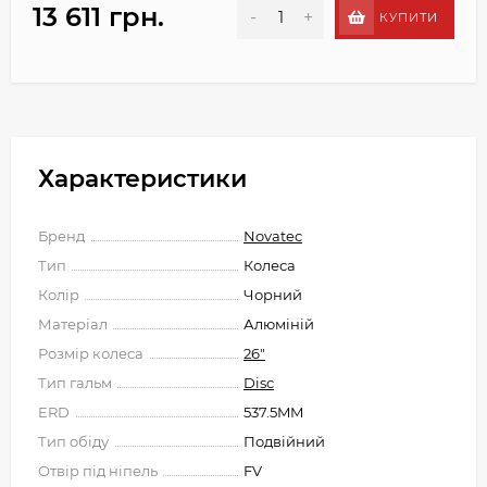
13 611 грн.
-
+
КУПИТИ
Характеристики
Бренд
Novatec
Тип
Колеса
Колір
Чорний
Матеріал
Алюміній
Розмір колеса
26"
Тип гальм
Disc
ERD
537.5MM
Тип обіду
Подвійний
Отвір під ніпель
FV