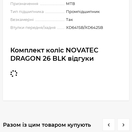
Призначення
МТВ
Тип підшипника
Промпідшипник
Безкамерні
Так
Втулки передня/задня
XD641SB/XD642SB
Комплект коліс NOVATEC
DRAGON 26 BLK відгуки
Разом із цим товаром купують