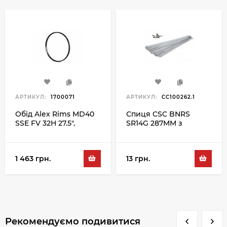
АРТИКУЛ:
1700071
АРТИКУЛ:
CC100262.1
Обід Alex Rims MD40
Спиця CSC BNRS
SSE FV 32H 27.5",
SR14G 287MM з
чорний
ніпелем, сріблястий
1 463 грн.
13 грн.
Рекомендуємо подивитися