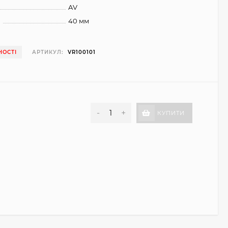
AV
я
40 мм
НОСТІ
АРТИКУЛ:
VR100101
-
+
КУПИТИ