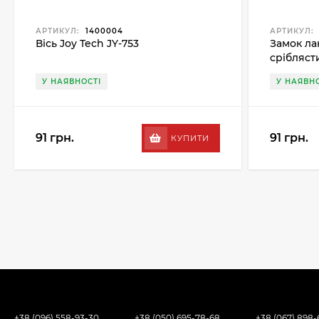
АРТИКУЛ:
1400004
АРТИКУЛ:
Вісь Joy Tech JY-753
Замок ла
срібляст
У НАЯВНОСТІ
У НАЯВНО
91 грн.
91 грн.
КУПИТИ
+38 (096) 558-93-30
+38 (050) 695-78-68
+38 (067) 898