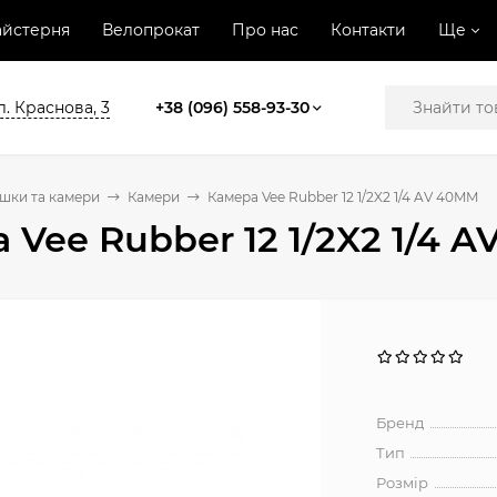
йстерня
Велопрокат
Про нас
Контакти
Ще
л. Краснова, 3
+38 (096) 558-93-30
шки та камери
Камери
Камера Vee Rubber 12 1/2X2 1/4 AV 40MM
 Vee Rubber 12 1/2X2 1/4 
Бренд
Тип
Розмір