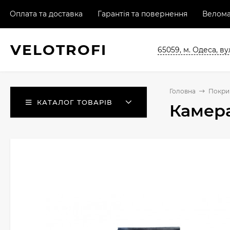
Оплата та доставка
Гарантія та повернення
Велома
VELO
TROFI
65059, м. Одеса, ву
Головна
Покри
КАТАЛОГ ТОВАРІВ
Камера