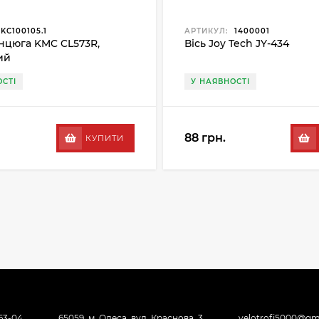
KC100105.1
АРТИКУЛ:
1400001
нцюга KMC CL573R,
Вісь Joy Tech JY-434
ий
СТІ
У НАЯВНОСТІ
88 грн.
КУПИТИ
-63-04
65059, м. Одеса, вул. Краснова, 3
velotrofi5000@gm