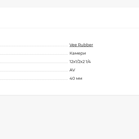
Vee Rubber
Камери
12x1/2x2 1/4
AV
40 мм