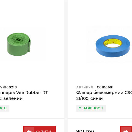
VR100218
АРТИКУЛ:
CC100681
іпперів Vee Rubber RT
Фліпер безкамерний CS
C, зелений
21/100, синій
СТІ
У НАЯВНОСТІ
901 грн.
КУПИТИ