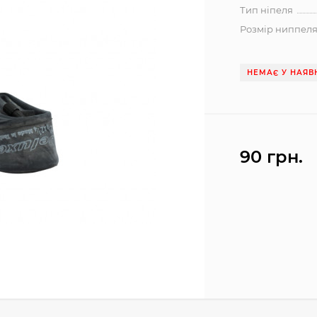
Тип ніпеля
Розмір ниппел
НЕМАЄ У НАЯВ
90 грн.