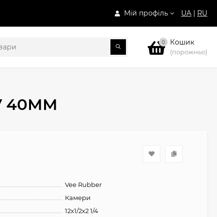
Мій профіль
UA
|
RU
Кошик
0
(порожньо)
AV 40MM
Vee Rubber
Камери
12x1/2x2 1/4