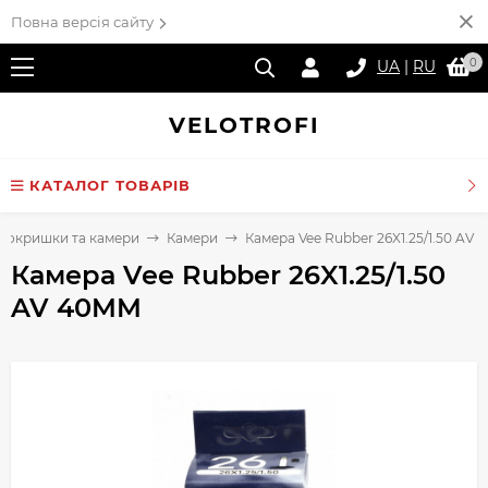
Повна версія сайту
0
UA
|
RU
VELO
TROFI
КАТАЛОГ ТОВАРІВ
Покришки та камери
Камери
Камера Vee Rubber 26X1.25/1.50 AV
Камера Vee Rubber 26X1.25/1.50
AV 40MM