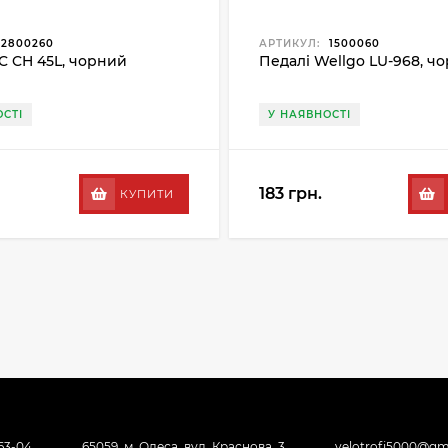
2800260
АРТИКУЛ:
1500060
C CH 45L, чорний
Педалі Wellgo LU-968, ч
СТІ
У НАЯВНОСТІ
183 грн.
КУПИТИ
-63-04
65059, м. Одеса, вул. Краснова, 3
velotrofi5000@gm