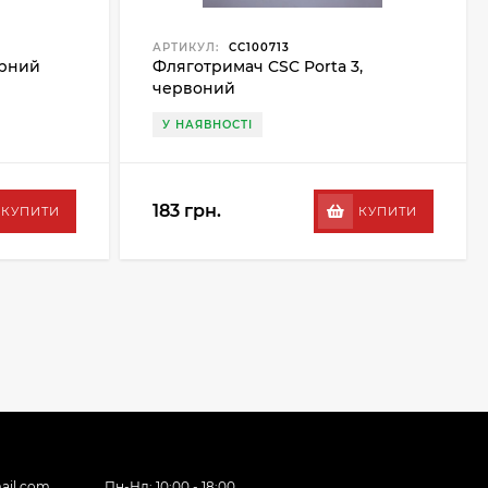
АРТИКУЛ:
CC100713
орний
Фляготримач CSC Porta 3,
червоний
У НАЯВНОСТІ
183 грн.
КУПИТИ
КУПИТИ
ail.com
Пн-Нд: 10:00 - 18:00