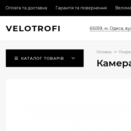
Оплата та доставка
Гарантія та повернення
Велома
VELO
TROFI
65059, м. Одеса, ву
Головна
Покри
КАТАЛОГ ТОВАРІВ
Камера