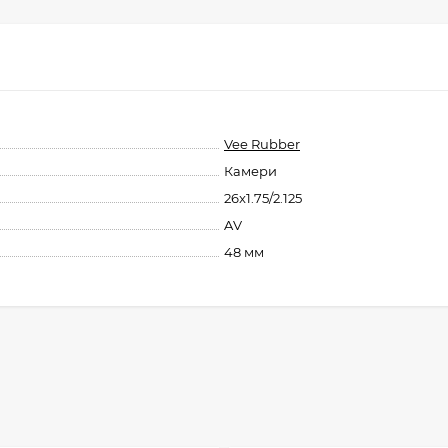
Vee Rubber
Камери
26x1.75/2.125
AV
48 мм