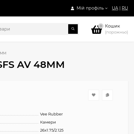
Мій профіль
UA
|
RU
Кошик
0
(порожньо)
48MM
 SFS AV 48MM
Vee Rubber
Камери
26x1.75/2.125