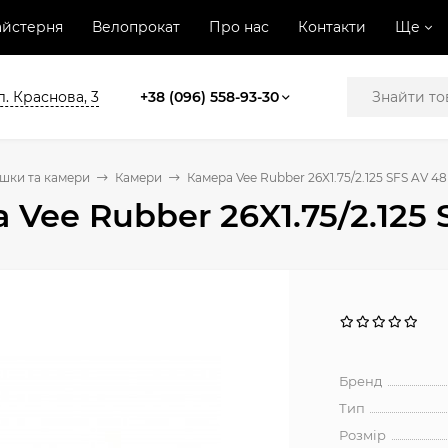
йстерня
Велопрокат
Про нас
Контакти
Ще
л. Краснова, 3
+38 (096) 558-93-30
шки та камери
Камери
Камера Vee Rubber 26X1.75/2.125 SFS AV 
 Vee Rubber 26X1.75/2.125
Бренд
Тип
Розмір