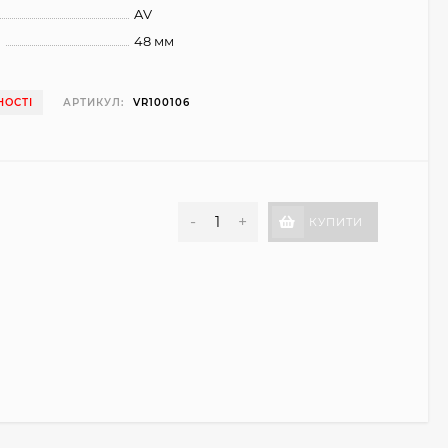
AV
я
48 мм
НОСТІ
АРТИКУЛ:
VR100106
-
+
КУПИТИ