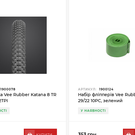
1900078
АРТИКУЛ:
1900124
 Vee Rubber Katana 8 TR
Набір фліпперів Vee Rub
2TPI
29/22 10PC, зелений
СТІ
У НАЯВНОСТІ
353 грн.
КУПИТИ