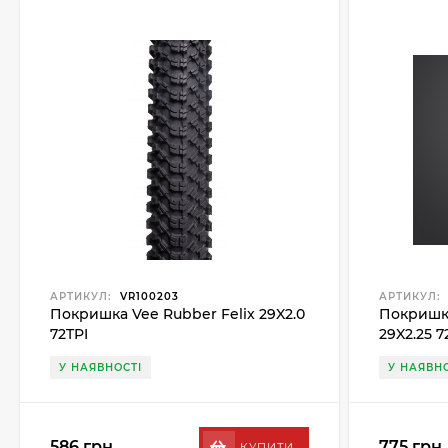
АРТИКУЛ:
VR100203
АРТИКУЛ:
Покришка Vee Rubber Felix 29X2.0
Покришка
72TPI
29X2.25 7
У НАЯВНОСТІ
У НАЯВНО
586 грн.
775 грн.
КУПИТИ