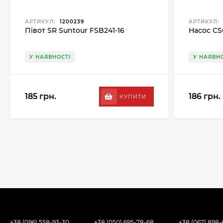
АРТИКУЛ:
1200239
АРТИКУЛ:
Півот SR Suntour FSB241-16
Насос CS
У НАЯВНОСТІ
У НАЯВНО
185 грн.
186 грн.
КУПИТИ
+38 (096) 558-93-30
+38 (050) 695-78-68
+38 (067) 898