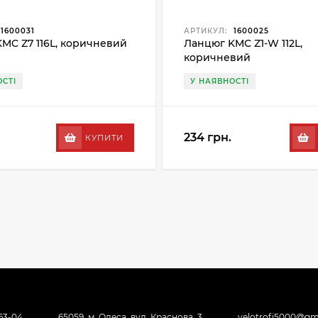
1600031
АРТИКУЛ:
1600025
MC Z7 116L, коричневий
Ланцюг KMC Z1-W 112L,
коричневий
СТІ
У НАЯВНОСТІ
234 грн.
КУПИТИ
-63-04
65059, м. Одеса, вул. Краснова, 3
velotrofi5000@gm