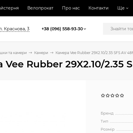
йстерня
Велопрокат
Про нас
Контакти
Ще
л. Краснова, 3
+38 (096) 558-93-30
шки та камери
Камери
Камера Vee Rubber 29X2.10/2.35 SFS AV 4
 Vee Rubber 29X2.10/2.35
Бренд
Тип
Розмір