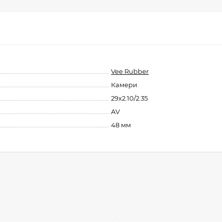
Vee Rubber
Камери
29x2.10/2.35
AV
48 мм