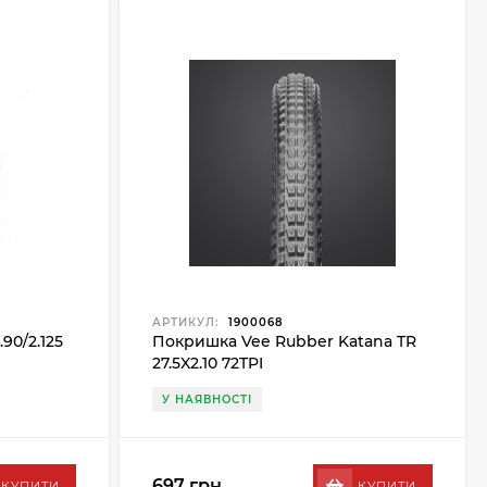
АРТИКУЛ:
1900068
90/2.125
Покришка Vee Rubber Katana TR
27.5X2.10 72TPI
У НАЯВНОСТІ
697 грн.
КУПИТИ
КУПИТИ