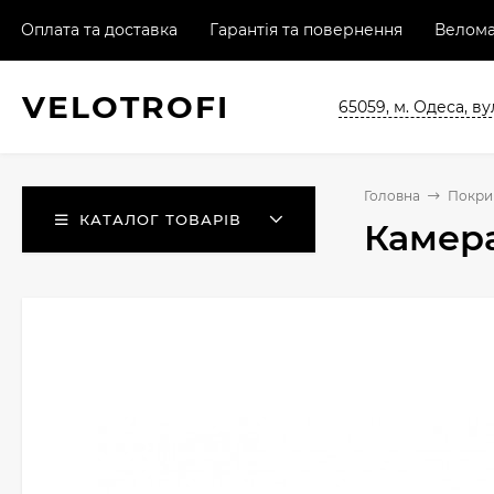
Оплата та доставка
Гарантія та повернення
Велома
VELO
TROFI
65059, м. Одеса, ву
Головна
Покри
КАТАЛОГ ТОВАРІВ
Камера