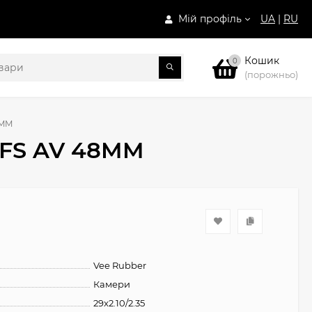
Мій профіль
UA
|
RU
Кошик
0
(порожньо)
8MM
 SFS AV 48MM
Vee Rubber
Камери
29x2.10/2.35