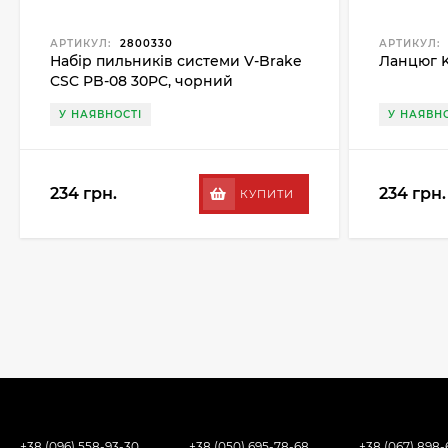
АРТИКУЛ:
2800330
АРТИКУЛ:
Набір пильників системи V-Brake
Ланцюг K
CSC PB-08 30PC, чорний
У НАЯВНОСТІ
У НАЯВНО
234 грн.
234 грн.
КУПИТИ
+38 (096) 558-93-30
+38 (050) 695-78-68
+38 (067) 898