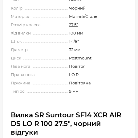
Колір
Чорний
Матеріал
Магній/Сталь
Розмір колеса
27.5"
Хід вилки
100 мм
Шток
1-1/8"
Діаметр
32 мм
Диск
Postmount
Ліва нога
Повітря
Права нога
LO R
Пружина
Повітряна
Тип осі
9 мм
Вилка SR Suntour SF14 XCR AIR
DS LO R 100 27.5", чорний
відгуки