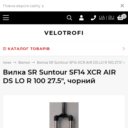
Повна версія сайту
0
UA
|
RU
VELO
TROFI
КАТАЛОГ ТОВАРІВ
астини
Вилки
Вилка SR Suntour SF14 XCR AIR DS LO R 100 27.5", 
Вилка SR Suntour SF14 XCR AIR
DS LO R 100 27.5", чорний