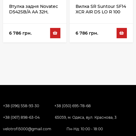
Втулка задня Novatec
Вилка SR Suntour SF14
D542SB/A AA 32H,
XCR AIR DS LO R 100
чорний
26", чорний
6 786 грн.
6 786 грн.
+38 (096) 558-93-30
+38 (050) 695-78-68
+38 (067) 898-63-04
65059, м. Одеса, вул. Краснова, 3
velotrofi5000@gmail.com
Пн-Нд: 10:00 - 18:00