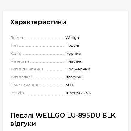
Характеристики
Бренд
Wellgo
Тип
Педалі
Колір
Чорний
Матеріал
Пластик
Тип підшипника
Полімерний
Тип педалі
Класичні
Призначення
МТВ
Розмір
106х86х23 мм
Педалі WELLGO LU-895DU BLK
відгуки