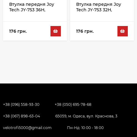
Втулка передня Joy
Втулка передня Joy
Tech JY-753 36H,
Tech JY-753 32H,
чорний
чорний
176 грн.
176 грн.
+38 (096) 558-93-30
+38 (050) 695-78-68
+38 (067) 898-63-04
65059, м. Одеса, вул. Краснова, 3
velotrofi5000@gmail.com
Пн-Нд: 10:00 - 18:00