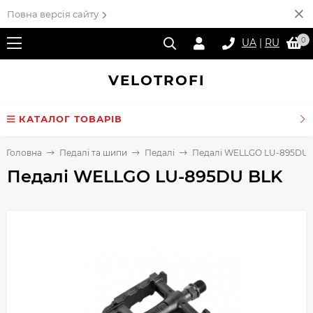
Повна версія сайту
0
UA
|
RU
VELO
TROFI
КАТАЛОГ ТОВАРІВ
Головна
Педалі та шипи
Педалі
Педалі WELLGO LU-895DU 
Педалі WELLGO LU-895DU BLK