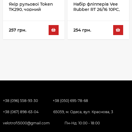
Якір рульової Token
Набір фліпперів Vee
TK290, чорний
Rubber RT 26/16 10PC,
зелений
257 грн.
254 грн.
+38 (096) 558-93-30
+38 (050) 695-78-68
+38 (067) 898-63-04
65059, м. Одеса, вул. Краснова, 3
velotrofi5000@gmail.com
Пн-Нд: 10:00 - 18:00