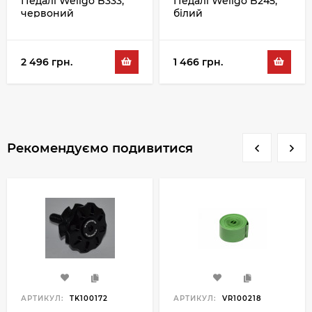
Педалі Wellgo B333,
Педалі Wellgo B245,
червоний
білий
2 496 грн.
1 466 грн.
Рекомендуємо подивитися
АРТИКУЛ:
TK100172
АРТИКУЛ:
VR100218