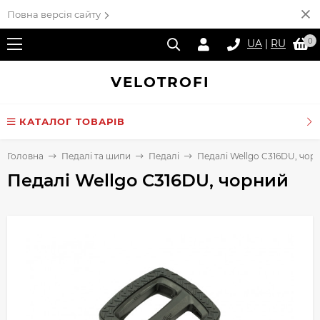
Повна версія сайту
0
UA
|
RU
VELO
TROFI
КАТАЛОГ ТОВАРІВ
Головна
Педалі та шипи
Педалі
Педалі Wellgo C316DU, чор
Педалі Wellgo C316DU, чорний