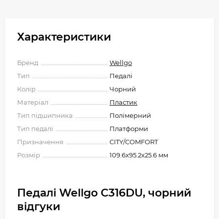
Характеристики
Бренд
Wellgo
Тип
Педалі
Колір
Чорний
Матеріал
Пластик
Тип підшипника
Полімерний
Тип педалі
Платформи
Призначення
CITY/COMFORT
Розмір
109.6x95.2x25.6 мм
Педалі Wellgo C316DU, чорний
відгуки