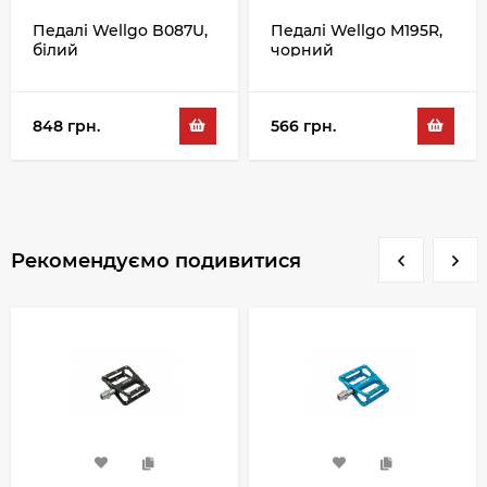
Педалі Wellgo B087U,
Педалі Wellgo M195R,
білий
чорний
848 грн.
566 грн.
Рекомендуємо подивитися