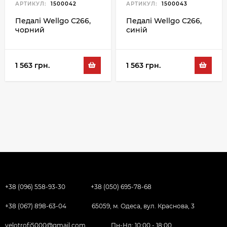
АРТИКУЛ:
1500042
АРТИКУЛ:
1500043
Педалі Wellgo C266,
Педалі Wellgo C266,
чорний
синій
1 563 грн.
1 563 грн.
+38 (096) 558-93-30
+38 (050) 695-78-68
+38 (067) 898-63-04
65059, м. Одеса, вул. Краснова, 3
velotrofi5000@gmail.com
Пн-Нд: 10:00 - 18:00