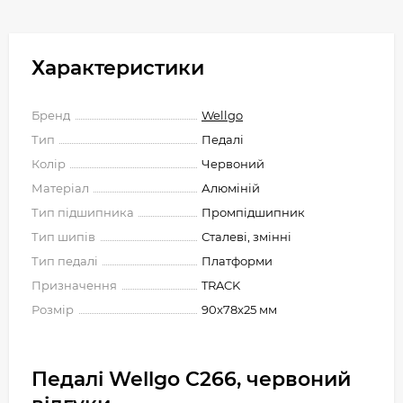
Характеристики
Бренд
Wellgo
Тип
Педалі
Колір
Червоний
Матеріал
Алюміній
Тип підшипника
Промпідшипник
Тип шипів
Сталеві, змінні
Тип педалі
Платформи
Призначення
TRACK
Розмір
90x78x25 мм
Педалі Wellgo C266, червоний