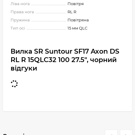
Ліва нога
Повітря
Права нога
RL R
Пружина
Повітряна
Тип осі
15 мм QLC
Вилка SR Suntour SF17 Axon DS
RL R 15QLC32 100 27.5", чорний
відгуки