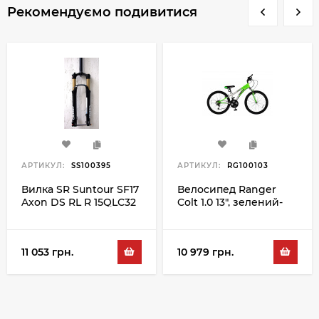
Рекомендуємо подивитися
АРТИКУЛ:
SS100395
АРТИКУЛ:
RG100103
Вилка SR Suntour SF17
Велосипед Ranger
Axon DS RL R 15QLC32
Colt 1.0 13", зелений-
120 29", чорний
білий
11 053 грн.
10 979 грн.