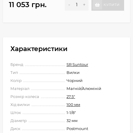
11 053 грн.
-
+
КУПИТИ
Характеристики
Бренд
SR Suntour
Тип
Вилки
Колір
Чорний
Матеріал
Магній/Алюміній
Розмір колеса
27.5"
Хід вилки
100 мм
Шток
1-1/8"
Діаметр
32 мм
Диск
Postmount