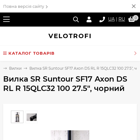
Повна версія сайту
0
UA
|
RU
VELO
TROFI
КАТАЛОГ ТОВАРІВ
и
Вилки
Вилка SR Suntour SF17 Axon DS RL R 15QLC32 100 27.5", ч
Вилка SR Suntour SF17 Axon DS
RL R 15QLC32 100 27.5", чорний