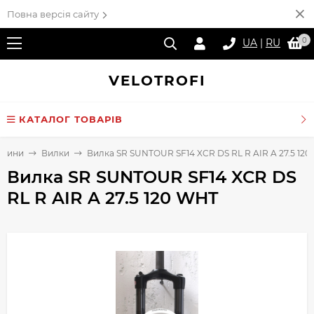
Повна версія сайту
0
UA
|
RU
VELO
TROFI
КАТАЛОГ ТОВАРІВ
стини
Вилки
Вилка SR SUNTOUR SF14 XCR DS RL R AIR A 27.5 12
Вилка SR SUNTOUR SF14 XCR DS
RL R AIR A 27.5 120 WHT