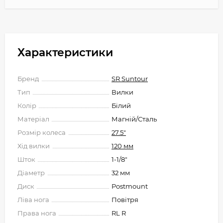
Характеристики
Бренд
SR Suntour
Тип
Вилки
Колір
Білий
Матеріал
Магній/Сталь
Розмір колеса
27.5"
Хід вилки
120 мм
Шток
1-1/8"
Діаметр
32 мм
Диск
Postmount
Ліва нога
Повітря
Права нога
RL R