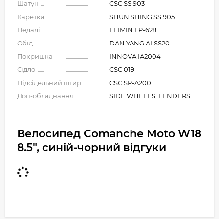
Шатун
CSC SS 903
Каретка
SHUN SHING SS 905
Педалі
FEIMIN FP-628
Обід
DAN YANG ALSS20
Покришка
INNOVA IA2004
Сідло
CSC 019
Підсідельний штир
CSC SP-A200
Доп-обладнання
SIDE WHEELS, FENDERS
Велосипед Comanche Moto W18
8.5", синій-чорний відгуки