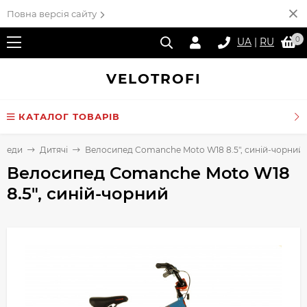
Повна версія сайту
0
UA
|
RU
VELO
TROFI
КАТАЛОГ ТОВАРІВ
ипеди
Дитячі
Велосипед Comanche Moto W18 8.5", синій-чорний
Велосипед Comanche Moto W18
8.5", синій-чорний