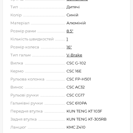
Тип
Дитячі
Колір
Синій
Матеріал
Алюміній
Розмір рами
8.5"
Кількість швидкостей
1
Розмір колеса
16"
Тип гальм
V-Brake
Вилка
CSC G-102
Кермо
CSC 16E
Рульова колонка
CSC FP-H501
Винос
CSC AC32
Рульові ручки
CSC CG17
Гальмівні ручки
CSC 610PA
Передня втулка
KUN TENG KT 103F
Задня втулка
KUN TENG KT-305RB
Ланцюг
KMC Z410