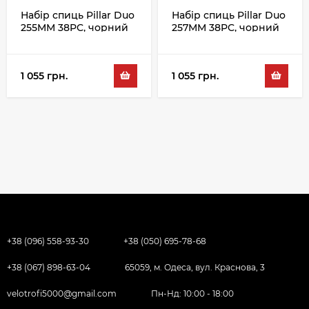
Набір спиць Pillar Duo
Набір спиць Pillar Duo
255MM 38PC, чорний
257MM 38PC, чорний
1 055 грн.
1 055 грн.
+38 (096) 558-93-30
+38 (050) 695-78-68
+38 (067) 898-63-04
65059, м. Одеса, вул. Краснова, 3
velotrofi5000@gmail.com
Пн-Нд: 10:00 - 18:00