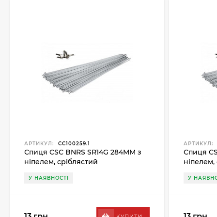
АРТИКУЛ:
CC100259.1
АРТИКУЛ:
Спиця CSC BNRS SR14G 284MM з
Спиця CS
ніпелем, сріблястий
ніпелем,
У НАЯВНОСТІ
У НАЯВНО
13 грн.
13 грн.
КУПИТИ