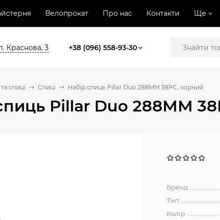
йстерня
Велопрокат
Про нас
Контакти
Ще
л. Краснова, 3
+38 (096) 558-93-30
та спиці
Спиці
Набір спиць Pillar Duo 288MM 38PC, чорний
спиць Pillar Duo 288MM 3
Бренд
Тип
Колір