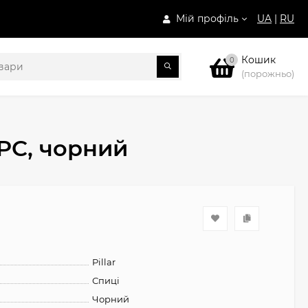
Мій профіль
UA
|
RU
Кошик
0
(порожньо)
8PC, чорний
Pillar
Спиці
Чорний