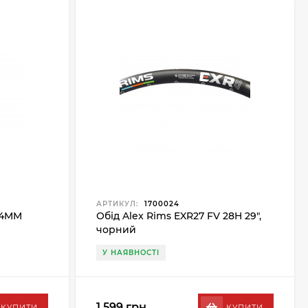
АРТИКУЛ:
1700024
264MM
Обід Alex Rims EXR27 FV 28H 29",
чорний
У НАЯВНОСТІ
1 599 грн.
КУПИТИ
КУПИТИ