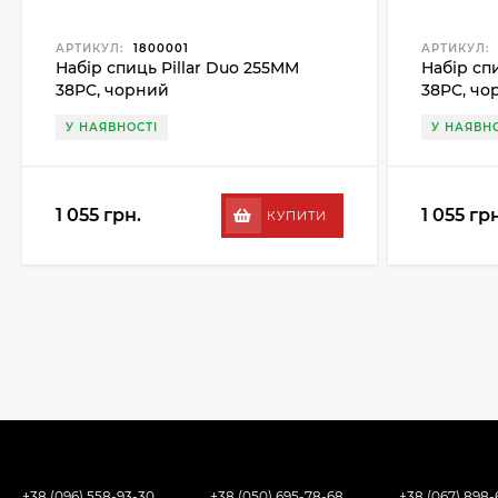
АРТИКУЛ:
1800001
АРТИКУЛ:
Набір спиць Pillar Duo 255MM
Набір сп
38PC, чорний
38PC, чо
У НАЯВНОСТІ
У НАЯВНО
1 055 грн.
1 055 грн
КУПИТИ
+38 (096) 558-93-30
+38 (050) 695-78-68
+38 (067) 898