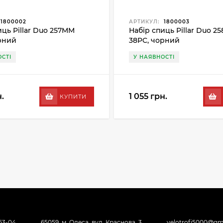
1800002
АРТИКУЛ:
1800003
иць Pillar Duo 257MM
Набір спиць Pillar Duo 2
рний
38PC, чорний
СТІ
У НАЯВНОСТІ
.
1 055 грн.
КУПИТИ
-63-04
65059, м. Одеса, вул. Краснова, 3
velotrofi5000@gm