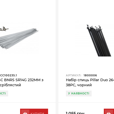
CC100235.1
АРТИКУЛ:
1800006
C BNRS SR14G 232MM з
Набір спиць Pillar Duo 
 сріблястий
38PC, чорний
СТІ
У НАЯВНОСТІ
1 055 грн.
КУПИТИ