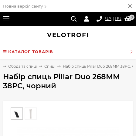
Повна версія сайту
0
UA
|
RU
VELO
TROFI
КАТАЛОГ ТОВАРІВ
а
Обода та спиці
Спиці
Набір спиць Pillar Duo 268MM 38PC, 
Набір спиць Pillar Duo 268MM
38PC, чорний