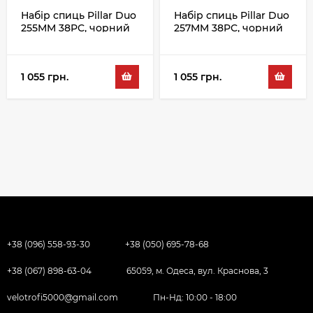
Набір спиць Pillar Duo
Набір спиць Pillar Duo
255MM 38PC, чорний
257MM 38PC, чорний
1 055 грн.
1 055 грн.
+38 (096) 558-93-30
+38 (050) 695-78-68
+38 (067) 898-63-04
65059, м. Одеса, вул. Краснова, 3
velotrofi5000@gmail.com
Пн-Нд: 10:00 - 18:00