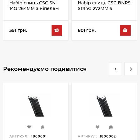
Набір спиць CSC SN
Набір спиць CSC BNRS
14G 264MM з ніпелем
SR14G 272MM з
100PC, сріблястий
ніпелем 100PC,
сріблястий
391 грн.
801 грн.
Рекомендуємо подивитися
АРТИКУЛ:
1800001
АРТИКУЛ:
1800002